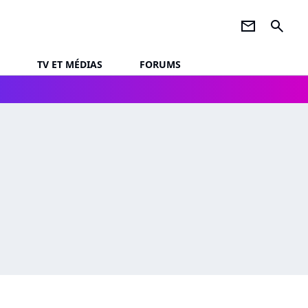
newsletter
search
TV ET MÉDIAS
FORUMS