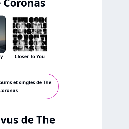
 Coronas
ay
Closer To You
lbums et singles de The
Coronas
+ vus de The