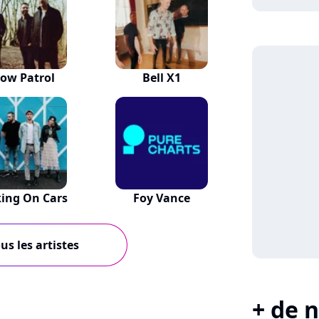
ow Patrol
Bell X1
ing On Cars
Foy Vance
us les artistes
+ de n