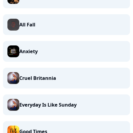
All Fall
Anxiety
Cruel Britannia
Everyday Is Like Sunday
Good Times