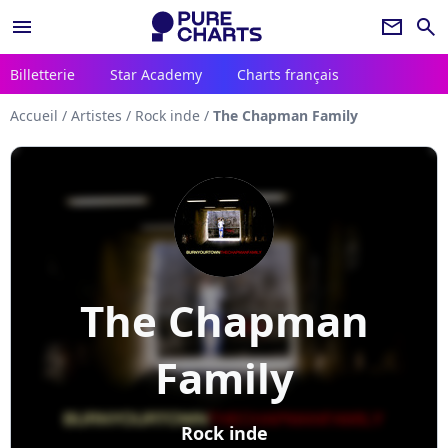
menu
newsletter
search
Billetterie
Star Academy
Charts français
Accueil
/
Artistes
/
Rock inde
/
The Chapman Family
The Chapman
Family
Rock inde