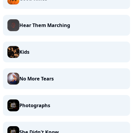
Hear Them Marching
Kids
No More Tears
Photographs
She Didn't Know