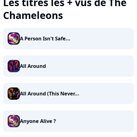
Les titres les + vus de The
Chameleons
A Person Isn't Safe...
All Around
All Around (This Never...
Anyone Alive ?