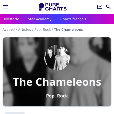
menu
newsletter
search
Billetterie
Star Academy
Charts français
Accueil
/
Artistes
/
Pop, Rock
/
The Chameleons
The Chameleons
Pop, Rock