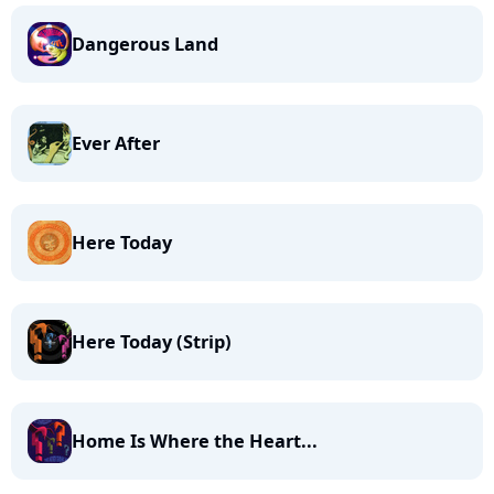
Dangerous Land
Ever After
Here Today
Here Today (Strip)
Home Is Where the Heart...