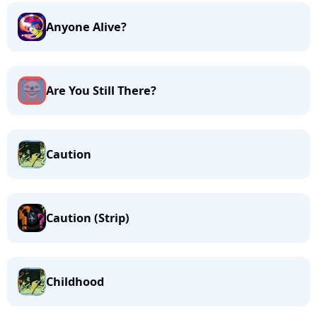
Anyone Alive?
Are You Still There?
Caution
Caution (Strip)
Childhood