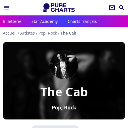
menu
newsletter
search
Billetterie
Star Academy
Charts français
Accueil
/
Artistes
/
Pop, Rock
/
The Cab
The Cab
Pop, Rock