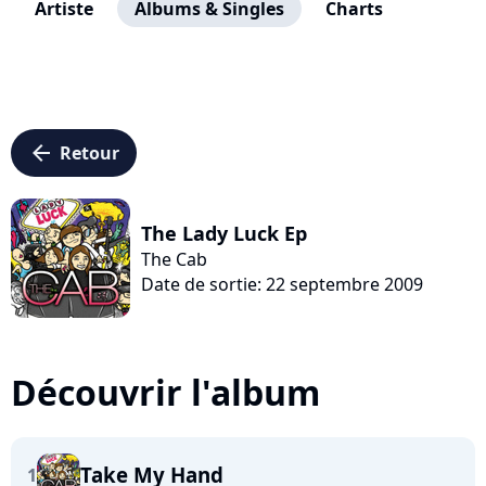
Artiste
Albums & Singles
Charts
arrow_left
Retour
The Lady Luck Ep
The Cab
Date de sortie: 22 septembre 2009
Découvrir l'album
Take My Hand
1