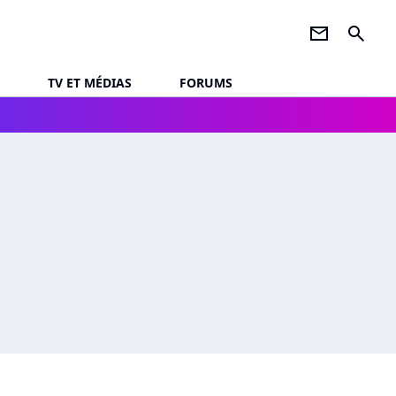
newsletter
search
TV ET MÉDIAS
FORUMS