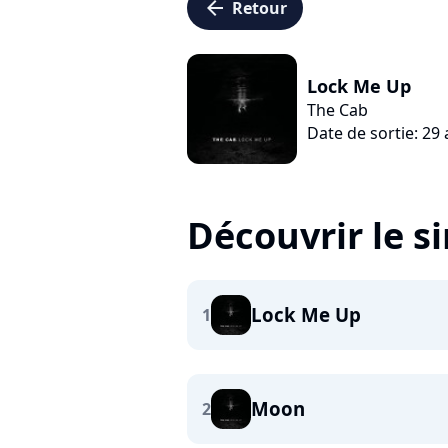
arrow_left
Retour
Lock Me Up
The Cab
Date de sortie: 29 
Découvrir le s
Lock Me Up
1
Moon
2