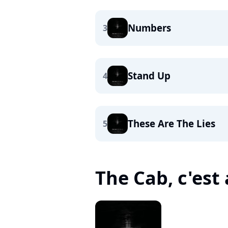
Numbers
3
Stand Up
4
These Are The Lies
5
The Cab, c'est 