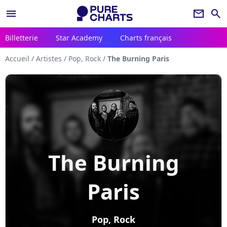
menu
newsletter
search
Billetterie
Star Academy
Charts français
Accueil
/
Artistes
/
Pop, Rock
/
The Burning Paris
The Burning
Paris
Pop, Rock