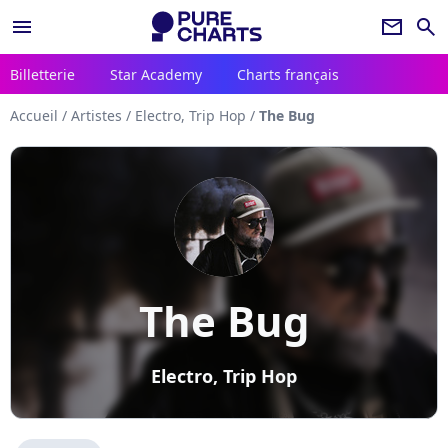
menu
newsletter
search
Billetterie
Star Academy
Charts français
Accueil
/
Artistes
/
Electro, Trip Hop
/
The Bug
The Bug
Electro, Trip Hop