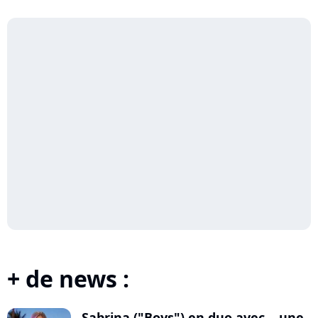
+ de news :
Sabrina ("Boys") en duo avec... une