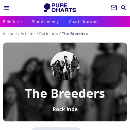
menu
newsletter
search
Billetterie
Star Academy
Charts français
Accueil
/
Artistes
/
Rock inde
/
The Breeders
The Breeders
Rock inde