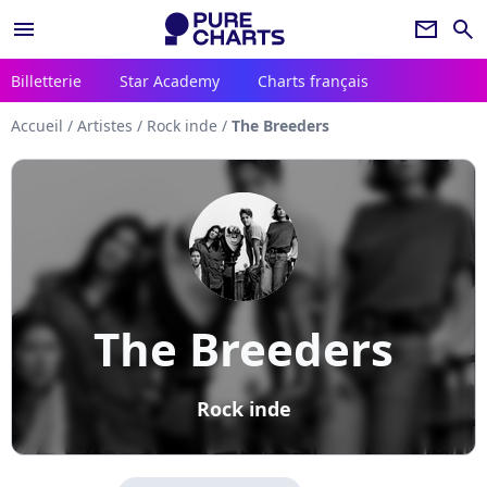
menu
newsletter
search
Billetterie
Star Academy
Charts français
Accueil
/
Artistes
/
Rock inde
/
The Breeders
The Breeders
Rock inde