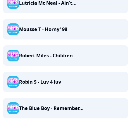
Lutricia Mc Neal - Ain't...
Mousse T - Horny' 98
Robert Miles - Children
Robin S - Luv 4 luv
The Blue Boy - Remember...