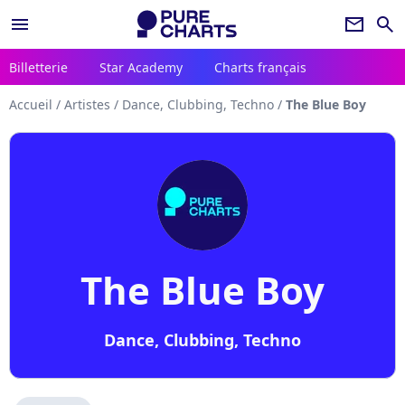
menu
newsletter
search
Billetterie
Star Academy
Charts français
Accueil
/
Artistes
/
Dance, Clubbing, Techno
/
The Blue Boy
The Blue Boy
Dance, Clubbing, Techno