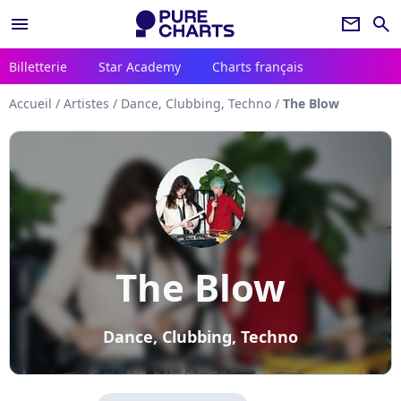
menu
newsletter
search
Billetterie
Star Academy
Charts français
Accueil
/
Artistes
/
Dance, Clubbing, Techno
/
The Blow
The Blow
Dance, Clubbing, Techno