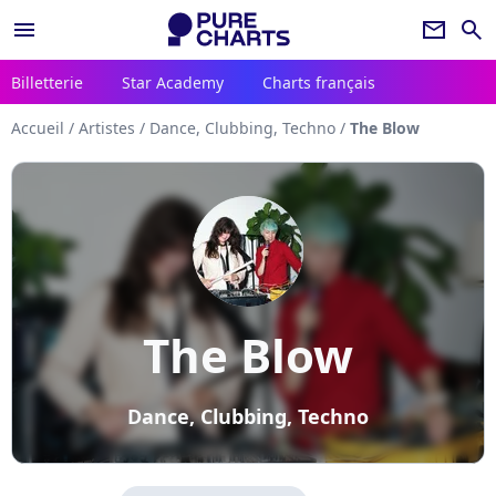
menu
newsletter
search
Billetterie
Star Academy
Charts français
Accueil
/
Artistes
/
Dance, Clubbing, Techno
/
The Blow
The Blow
Dance, Clubbing, Techno