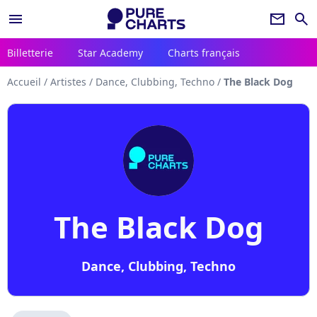
menu
newsletter
search
Billetterie
Star Academy
Charts français
Accueil
/
Artistes
/
Dance, Clubbing, Techno
/
The Black Dog
The Black Dog
Dance, Clubbing, Techno