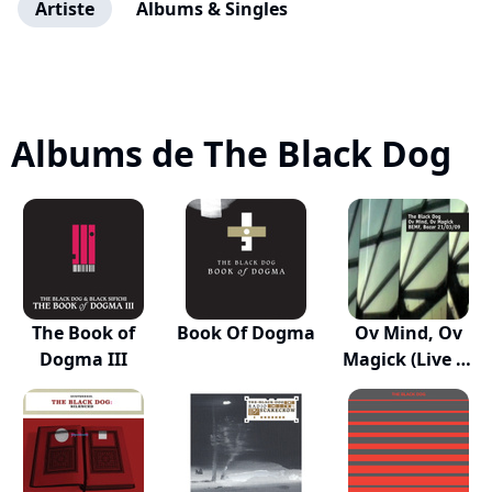
Artiste
Albums & Singles
Albums de The Black Dog
The Book of
Book Of Dogma
Ov Mind, Ov
Dogma III
Magick (Live at
B...