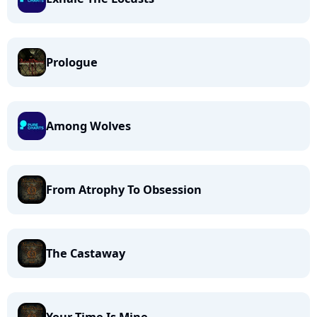
Prologue
Among Wolves
From Atrophy To Obsession
The Castaway