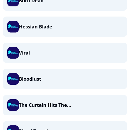
Born Dead
Hessian Blade
Viral
Bloodlust
The Curtain Hits The...