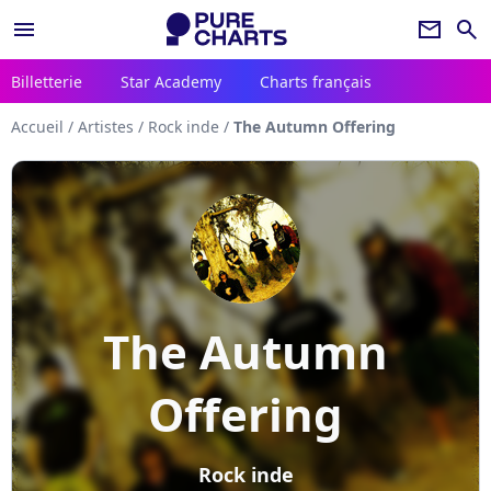
menu
newsletter
search
Billetterie
Star Academy
Charts français
Accueil
/
Artistes
/
Rock inde
/
The Autumn Offering
The Autumn
Offering
Rock inde