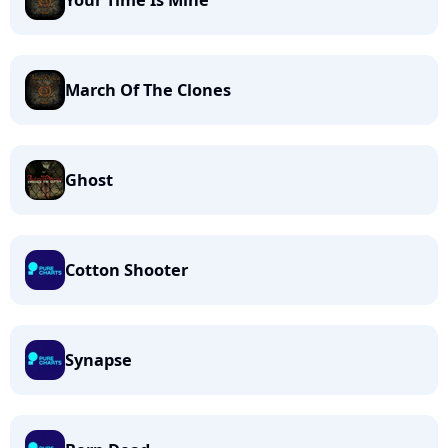
Your Time Is Mine
March Of The Clones
Ghost
Cotton Shooter
Synapse