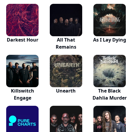
Darkest Hour
All That
As I Lay Dying
Remains
Killswitch
Unearth
The Black
Engage
Dahlia Murder