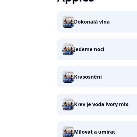
Dokonalá vlna
Jedeme nocí
Krasosnêní
Krev je voda lvory mix
Milovat a umírat