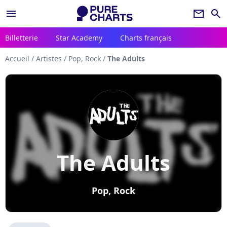
menu
newsletter
search
Billetterie
Star Academy
Charts français
Accueil
/
Artistes
/
Pop, Rock
/
The Adults
The Adults
Pop, Rock