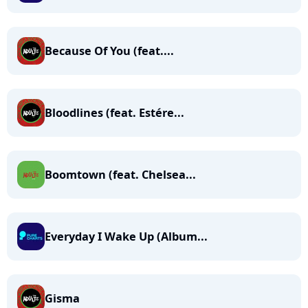
Because Of You (feat....
Bloodlines (feat. Estére...
Boomtown (feat. Chelsea...
Everyday I Wake Up (Album...
Gisma