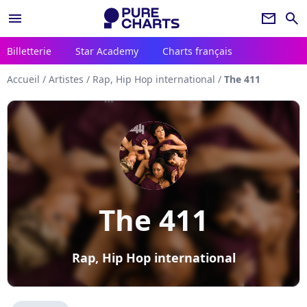
menu
newsletter
search
Billetterie
Star Academy
Charts français
Accueil
/
Artistes
/
Rap, Hip Hop international
/
The 411
The 411
Rap, Hip Hop international