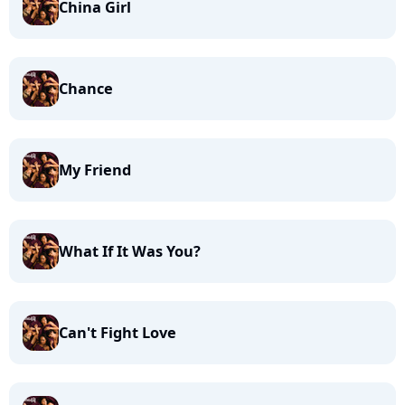
China Girl
Chance
My Friend
What If It Was You?
Can't Fight Love