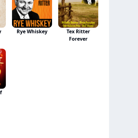
y
Rye Whiskey
Tex Ritter
Forever
f