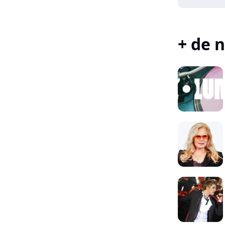
+ de n