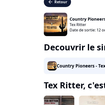
arrow_left
Retour
Country Pioneers
Tex Ritter
Date de sortie: 12 
Decouvrir le s
Country Pioneers - Tex
Tex Ritter, c'es