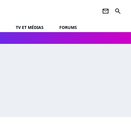
newsletter
search
TV ET MÉDIAS
FORUMS