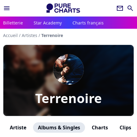
menu
newsletter
search
Billetterie
Star Academy
Charts français
Accueil
/
Artistes
/
Terrenoire
Terrenoire
Artiste
Albums & Singles
Charts
Clips