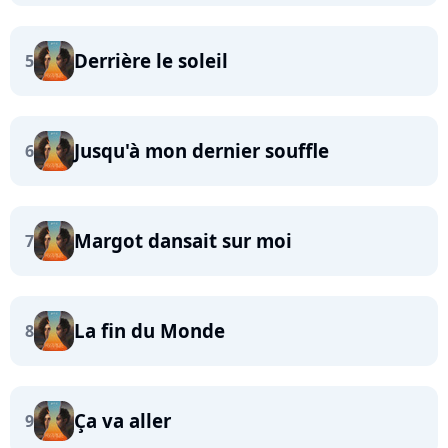
Derrière le soleil
5
Jusqu'à mon dernier souffle
6
Margot dansait sur moi
7
La fin du Monde
8
Ça va aller
9