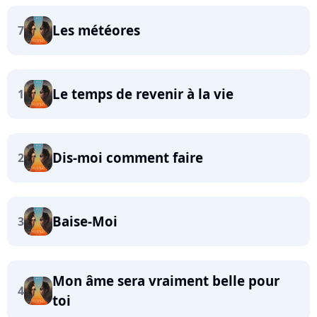
Les météores
7
Le temps de revenir à la vie
1
Dis-moi comment faire
2
Baise-Moi
3
Mon âme sera vraiment belle pour
4
toi