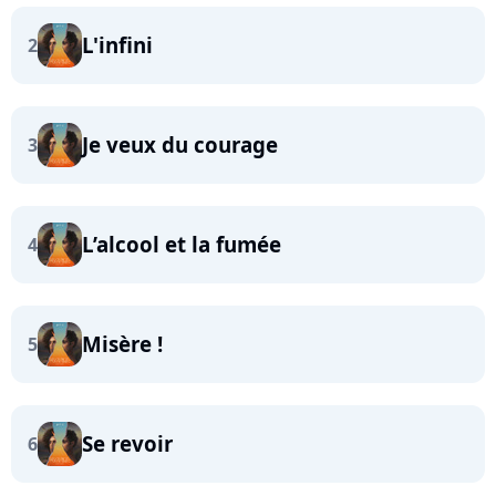
L'infini
2
Je veux du courage
3
L’alcool et la fumée
4
Misère !
5
Se revoir
6