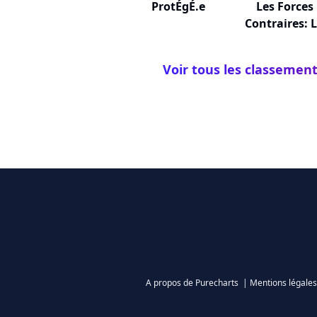
ProtÉgÉ.e
Les Forces
Contraires: 
Mor...
Voir tous les classement
A propos de Purecharts
|
Mentions légales