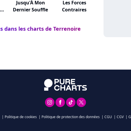
Jusqu'À Mon
Les Forces
La
Dernier Souffle
Contraires
s dans les charts de Terrenoire
|
Politique de cookies
|
Politique de protection des données
|
CGU
|
CGV
|
G