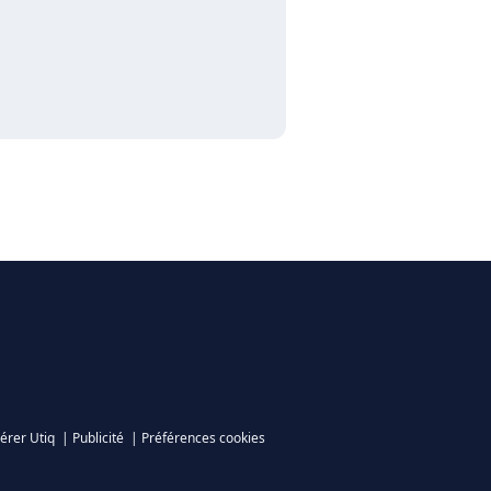
érer Utiq
|
Publicité
|
Préférences cookies