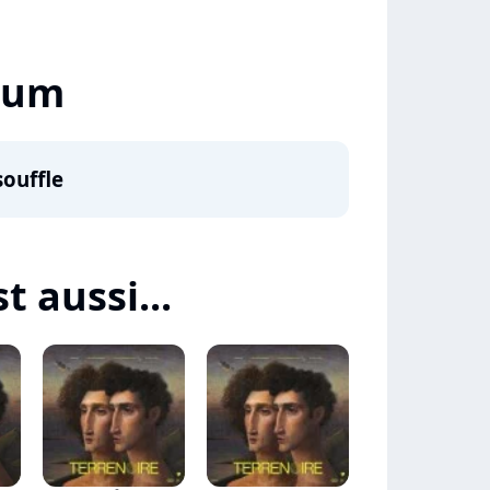
lbum
souffle
Highcharts.com
t aussi...