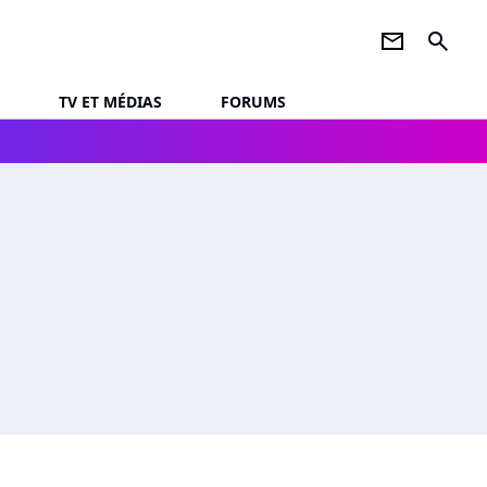
newsletter
search
TV ET MÉDIAS
FORUMS