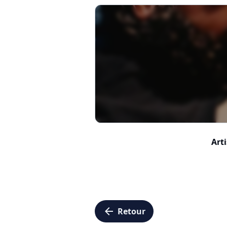
Arti
arrow_left
Retour