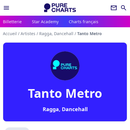
menu
newsletter
search
Billetterie
Star Academy
Charts français
Accueil
/
Artistes
/
Ragga, Dancehall
/
Tanto Metro
Tanto Metro
Ragga, Dancehall