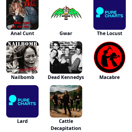
Anal Cunt
Gwar
The Locust
Nailbomb
Dead Kennedys
Macabre
Lard
Cattle
Decapitation