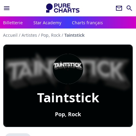
menu
newsletter
search
Billetterie
Star Academy
Charts français
Accueil
/
Artistes
/
Pop, Rock
/
Taintstick
Taintstick
Pop, Rock