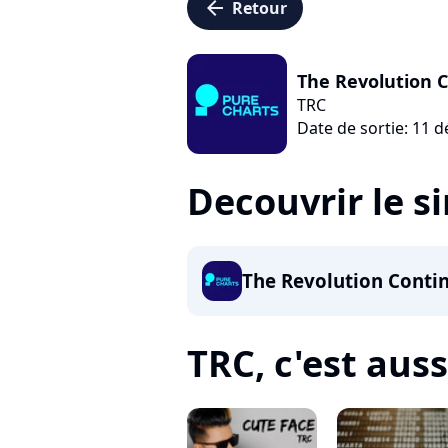
arrow_left
Retour
The Revolution 
TRC
Date de sortie: 11 
Decouvrir le s
The Revolution Conti
TRC, c'est aussi