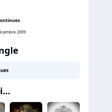
Continues
décembre 2009
ingle
nues
...