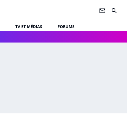
newsletter
search
TV ET MÉDIAS
FORUMS