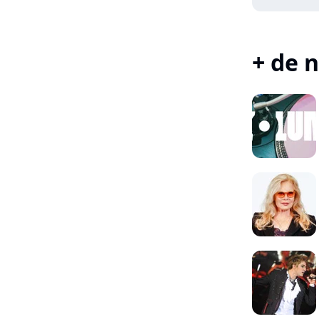
+ de n