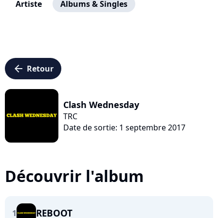
Artiste
Albums & Singles
arrow_left
Retour
Clash Wednesday
TRC
Date de sortie: 1 septembre 2017
Découvrir l'album
REBOOT
1