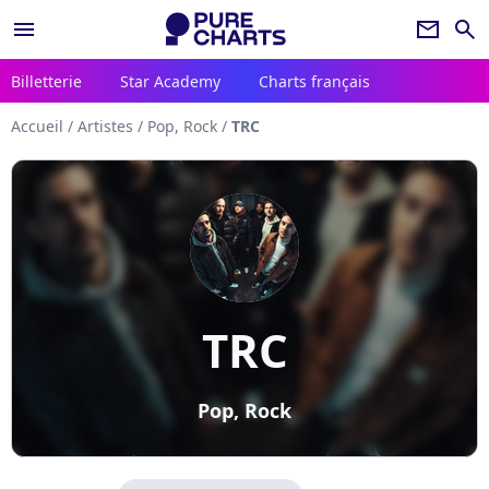
menu
newsletter
search
Billetterie
Star Academy
Charts français
Accueil
/
Artistes
/
Pop, Rock
/
TRC
TRC
Pop, Rock