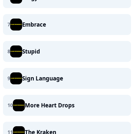
Embrace
7
Stupid
8
Sign Language
9
More Heart Drops
10
The Kraken
11