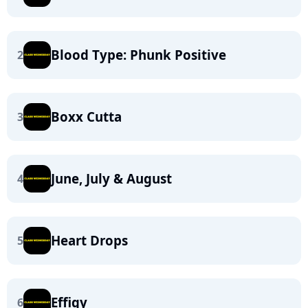
Blood Type: Phunk Positive
2
Boxx Cutta
3
June, July & August
4
Heart Drops
5
Effigy
6