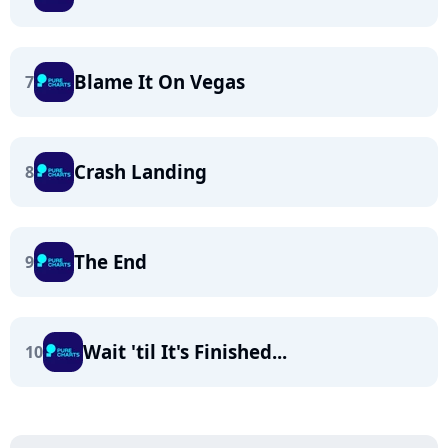
Blame It On Vegas
7
Crash Landing
8
The End
9
Wait 'til It's Finished...
10