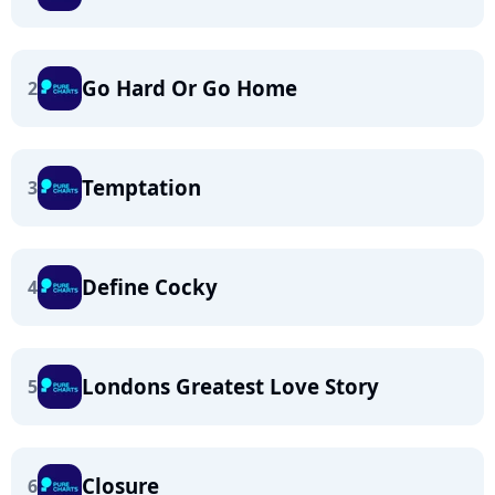
Go Hard Or Go Home
2
Temptation
3
Define Cocky
4
Londons Greatest Love Story
5
Closure
6