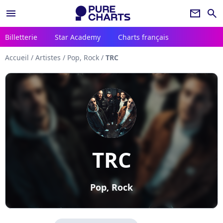
menu
newsletter
search
Billetterie
Star Academy
Charts français
Accueil
/
Artistes
/
Pop, Rock
/
TRC
TRC
Pop, Rock