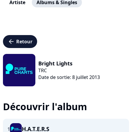
Artiste
Albums & Singles
arrow_left
Retour
Bright Lights
TRC
Date de sortie: 8 juillet 2013
Découvrir l'album
H.A.T.E.R.S
1