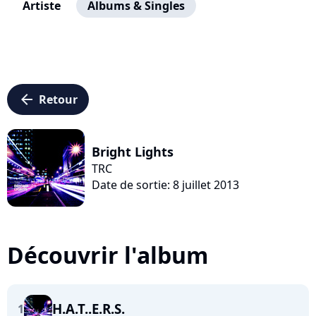
Artiste
Albums & Singles
arrow_left
Retour
Bright Lights
TRC
Date de sortie: 8 juillet 2013
Découvrir l'album
H.A.T..E.R.S.
1