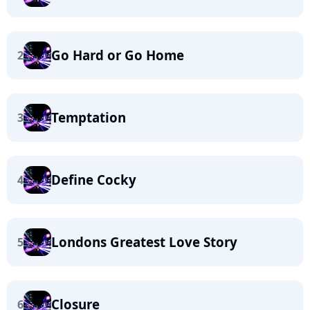
Go Hard or Go Home
2
Temptation
3
Define Cocky
4
Londons Greatest Love Story
5
Closure
6