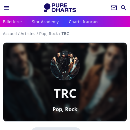
menu
newsletter
search
Billetterie
Star Academy
Charts français
Accueil
/
Artistes
/
Pop, Rock
/
TRC
TRC
Pop, Rock