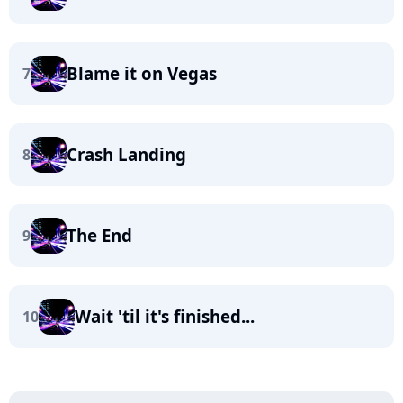
Blame it on Vegas
7
Crash Landing
8
The End
9
Wait 'til it's finished...
10