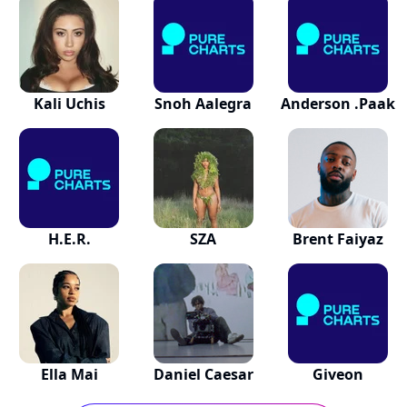
Kali Uchis
Snoh Aalegra
Anderson .Paak
H.E.R.
SZA
Brent Faiyaz
Ella Mai
Daniel Caesar
Giveon