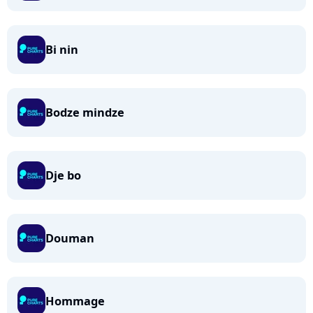
Bi nin
Bodze mindze
Dje bo
Douman
Hommage