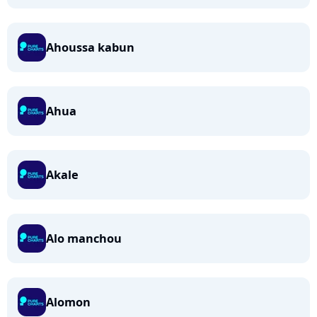
Ahoussa kabun
Ahua
Akale
Alo manchou
Alomon