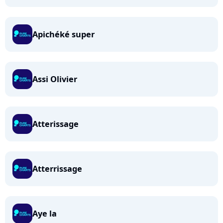
Apichéké super
Assi Olivier
Atterissage
Atterrissage
Aye la