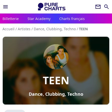
menu
newsletter
search
Billetterie
Star Academy
Charts français
Accueil
/
Artistes
/
Dance, Clubbing, Techno
/
TEEN
TEEN
Dance, Clubbing, Techno