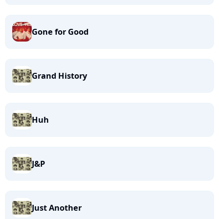
Gone for Good
Grand History
Huh
J&P
Just Another