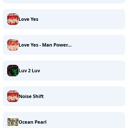
Love Yes
Love Yes - Man Power...
Luv 2 Luv
Noise Shift
Ocean Pearl