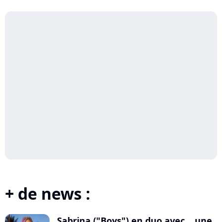
+ de news :
Sabrina ("Boys") en duo avec... une