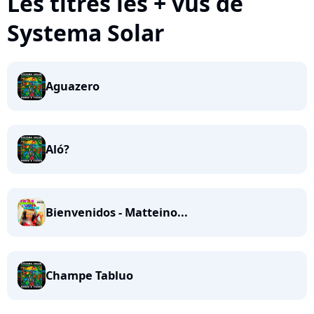
Les titres les + vus de
Systema Solar
Aguazero
Aló?
Bienvenidos - Matteino...
Champe Tabluo