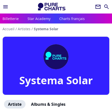
menu
newsletter
search
Billetterie
Star Academy
Charts français
Accueil
/
Artistes
/
Systema Solar
Systema Solar
Artiste
Albums & Singles