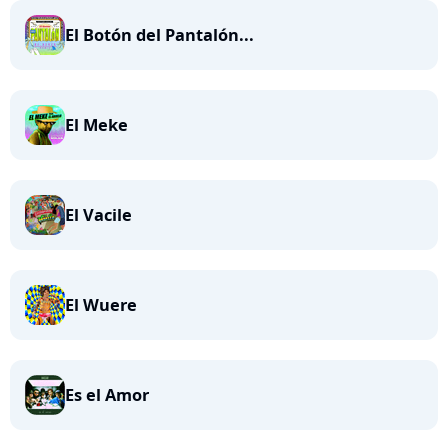
El Botón del Pantalón...
El Meke
El Vacile
El Wuere
Es el Amor