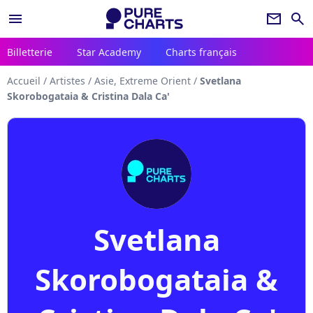
menu
newsletter
search
Billetterie
Star Academy
Charts français
Accueil
/
Artistes
/
Asie, Extreme Orient
/
Svetlana
Skorobogataia & Cristina Dala Ca'
Svetlana
Skorobogataia &