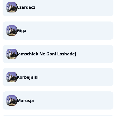
Czardacz
Giga
Jamschiek Ne Goni Loshadej
Korbejniki
Marusja