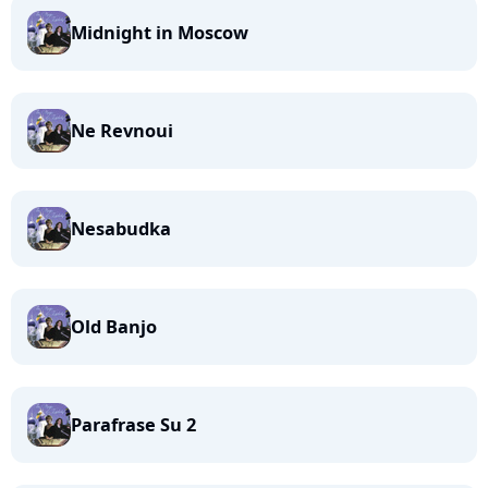
Midnight in Moscow
Ne Revnoui
Nesabudka
Old Banjo
Parafrase Su 2