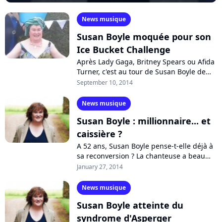
News musique
Susan Boyle moquée pour son
Ice Bucket Challenge
Après Lady Gaga, Britney Spears ou Afida
Turner, c'est au tour de Susan Boyle de
relever le Ice Bucket Challenge. Lors
September 10, 2014
d'une émission de radio, en faveur...
News musique
Susan Boyle : millionnaire... et
caissière ?
A 52 ans, Susan Boyle pense-t-elle déjà à
sa reconversion ? La chanteuse a beau
avoir vendu 19 millions d'albums dans le
January 27, 2014
monde, avec une fortune estimée...
News musique
Susan Boyle atteinte du
syndrome d'Asperger