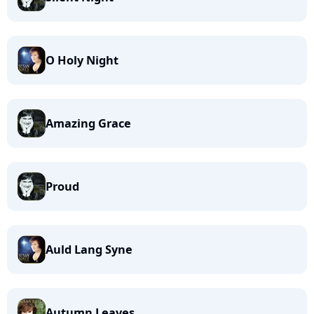
O Holy Night
Amazing Grace
Proud
Auld Lang Syne
Autumn Leaves