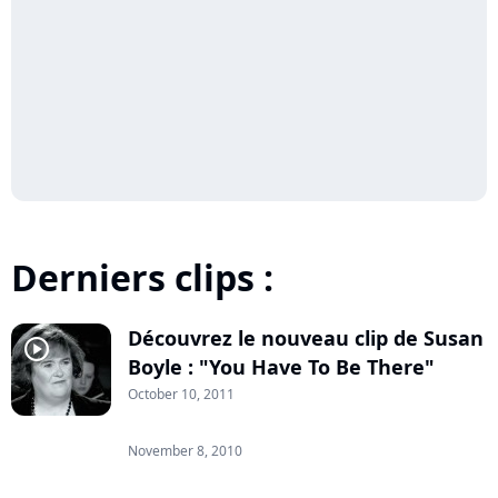
Derniers clips :
Découvrez le nouveau clip de Susan
player2
Boyle : "You Have To Be There"
October 10, 2011
November 8, 2010
player2