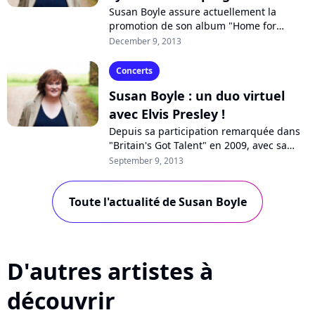
Susan Boyle assure actuellement la
promotion de son album "Home for
Christmas". Au cours d'un entretien avec
December 9, 2013
"The Observer", elle a confié être
atteinte...
Concerts
Susan Boyle : un duo virtuel
avec Elvis Presley !
Depuis sa participation remarquée dans
"Britain's Got Talent" en 2009, avec sa
reprise de "I Dreamed a Dream", Susan
September 9, 2013
Boyle a publié un album par an. La...
Toute l'actualité de Susan Boyle
D'autres artistes à
découvrir