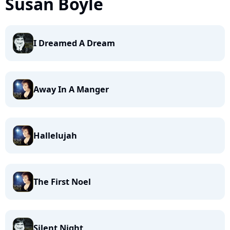
Susan Boyle
I Dreamed A Dream
Away In A Manger
Hallelujah
The First Noel
Silent Night