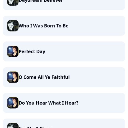
Daydream Believer
Who I Was Born To Be
Perfect Day
O Come All Ye Faithful
Do You Hear What I Hear?