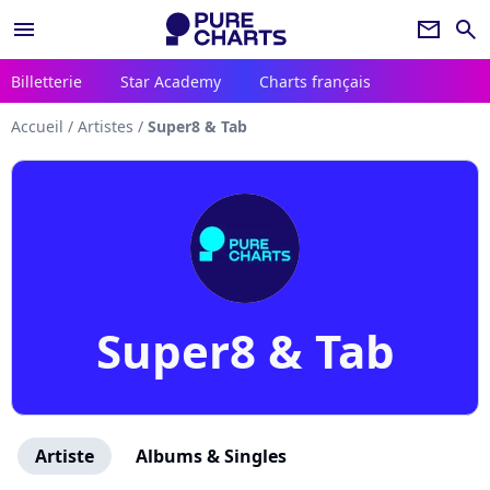
menu
newsletter
search
Billetterie
Star Academy
Charts français
Accueil
/
Artistes
/
Super8 & Tab
Super8 & Tab
Artiste
Albums & Singles