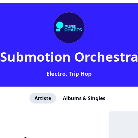
Submotion Orchestr
Electro, Trip Hop
Artiste
Albums & Singles