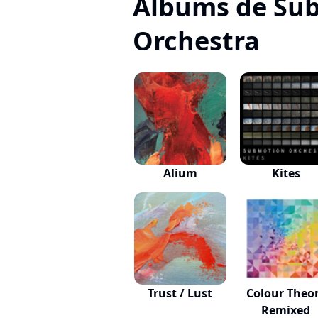
Albums de Su
Orchestra
Alium
Kites
Trust / Lust
Colour Theo
Remixed