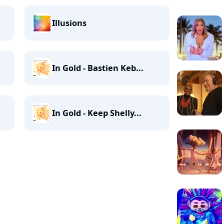
Illusions
In Gold - Bastien Keb...
In Gold - Keep Shelly...