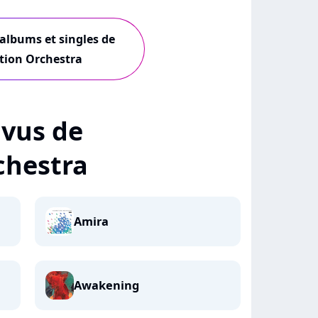
 albums et singles de
ion Orchestra
+ vus de
chestra
Amira
Awakening