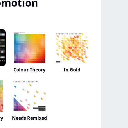
bmotion
Colour Theory
In Gold
ry
Needs Remixed