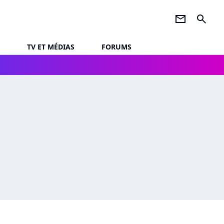
newsletter
search
TV ET MÉDIAS
FORUMS