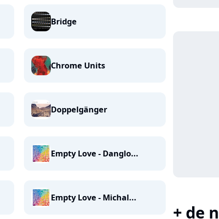
Bridge
Chrome Units
Doppelgänger
Empty Love - Danglo...
Empty Love - Michal...
+ de n