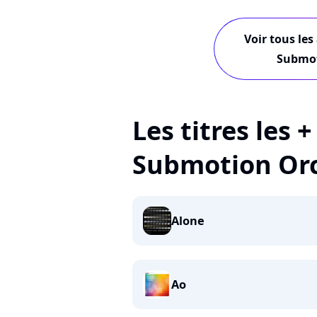
Voir tous les
Submot
Les titres les 
Submotion Or
Alone
Ao