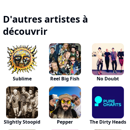
D'autres artistes à
découvrir
Sublime
Reel Big Fish
No Doubt
Slightly Stoopid
Pepper
The Dirty Heads