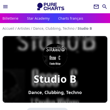
menu
newsletter
search
Billetterie
Star Academy
Charts français
Accueil
/
Artistes
/
Dance, Clubbing, Techno
/
Studio B
Studio B
Dance, Clubbing, Techno