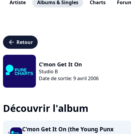
Artiste
Albums & Singles
Charts
Forum
arrow_left
Retour
C'mon Get It On
Studio B
Date de sortie: 9 avril 2006
Découvrir l'album
C'mon Get It On (the Young Punx
1