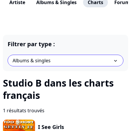
Artiste
Albums & Singles
Charts
Forum
Filtrer par type :
Albums & singles
chevron_bot
Studio B dans les charts
français
1 résultats trouvés
I See Girls