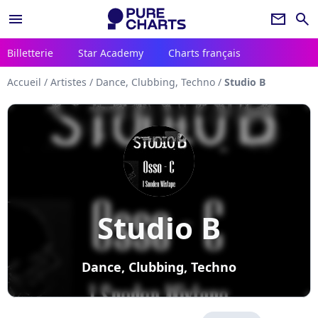
menu
newsletter
search
Billetterie
Star Academy
Charts français
Accueil
/
Artistes
/
Dance, Clubbing, Techno
/
Studio B
Studio B
Dance, Clubbing, Techno