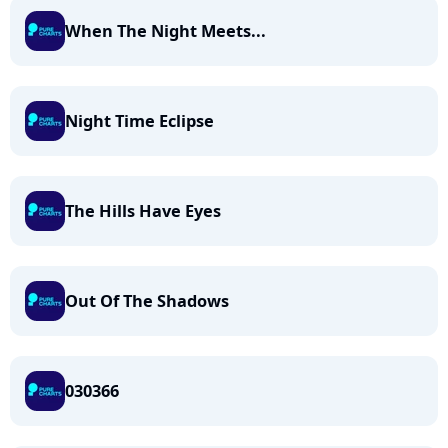
When The Night Meets...
Night Time Eclipse
The Hills Have Eyes
Out Of The Shadows
030366