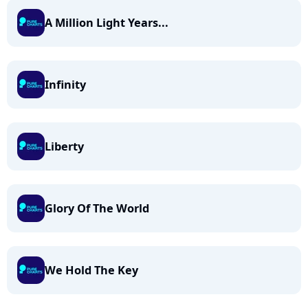
A Million Light Years...
Infinity
Liberty
Glory Of The World
We Hold The Key