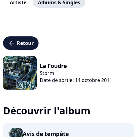
Artiste
Albums & Singles
arrow_left
Retour
La Foudre
Storm
Date de sortie: 14 octobre 2011
Découvrir l'album
Avis de tempête
1