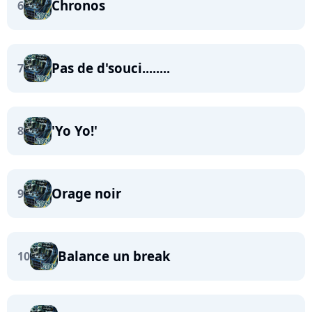
Chronos
6
Pas de d'souci........
7
'Yo Yo!'
8
Orage noir
9
Balance un break
10