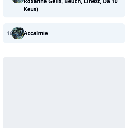
Roxanne Gelis, Beuch, Linest, Da 10
Keus)
Accalmie
16