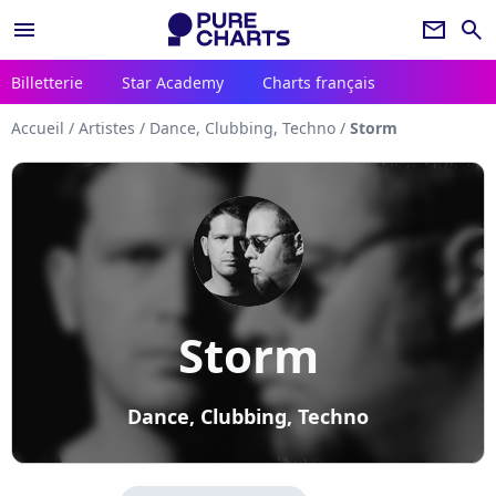
menu
newsletter
search
Billetterie
Star Academy
Charts français
Accueil
/
Artistes
/
Dance, Clubbing, Techno
/
Storm
Storm
Dance, Clubbing, Techno