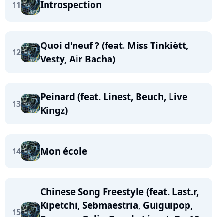
Introspection
11
Quoi d'neuf ? (feat. Miss Tinkiètt,
12
Vesty, Air Bacha)
Peinard (feat. Linest, Beuch, Live
13
Kingz)
Mon école
14
Chinese Song Freestyle (feat. Last.r,
Kipetchi, Sebmaestria, Guiguipop,
15