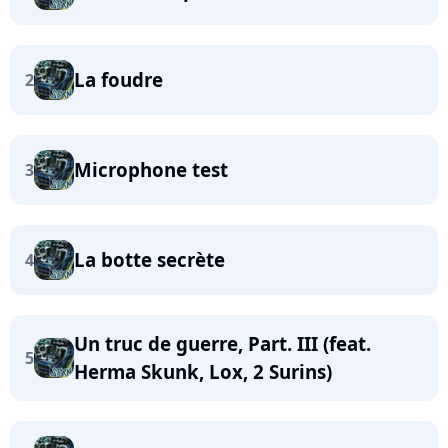
La foudre
2
Microphone test
3
La botte secrète
4
Un truc de guerre, Part. III (feat.
5
Herma Skunk, Lox, 2 Surins)