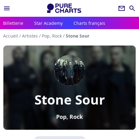
menu
newsletter
search
Billetterie
Star Academy
Charts français
Accueil
/
Artistes
/
Pop, Rock
/
Stone Sour
Stone Sour
Pop, Rock