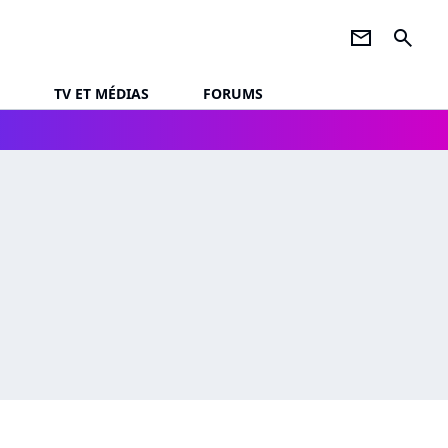
newsletter
search
TV ET MÉDIAS
FORUMS