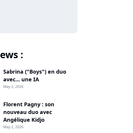
ews :
Sabrina ("Boys") en duo
avec... une IA
May 2, 2026
Florent Pagny : son
nouveau duo avec
Angélique Kidjo
May 2, 2026