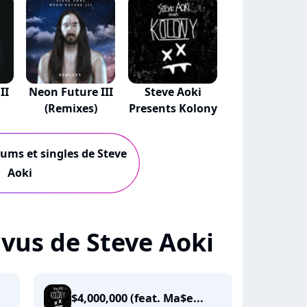
II
Neon Future III
Steve Aoki
(Remixes)
Presents Kolony
bums et singles de Steve
Aoki
+ vus de Steve Aoki
$4,000,000 (feat. Ma$e...