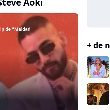
 Steve Aoki
lip de "Maldad"
+ de n