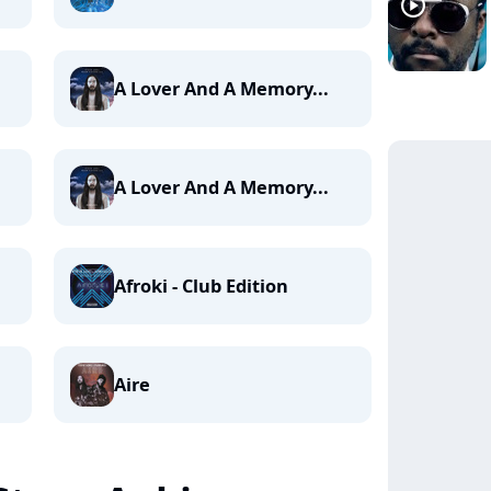
player2
A Lover And A Memory...
A Lover And A Memory...
Afroki - Club Edition
Aire