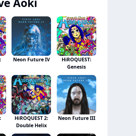
ve Aoki
:
Neon Future IV
HiROQUEST:
Genesis
:
HiROQUEST 2:
Neon Future III
Double Helix