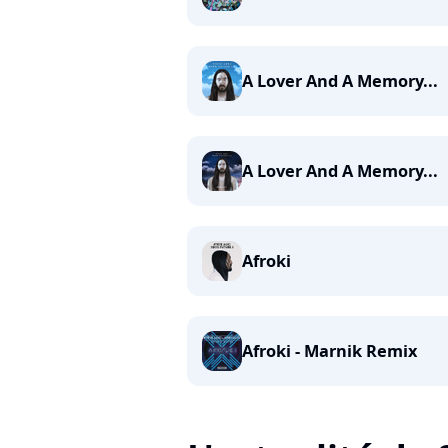
A Lover And A Memory...
A Lover And A Memory...
Afroki
Afroki - Marnik Remix