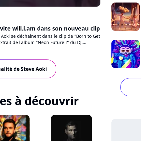
vite will.i.am dans son nouveau clip
e Aoki se déchainent dans le clip de "Born to Get
extrait de l'album "Neon Future I" du DJ.
ure Charts...
ualité de Steve Aoki
tes à découvrir