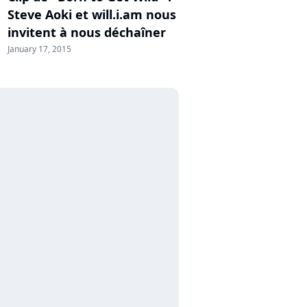
Steve Aoki et will.i.am nous
invitent à nous déchaîner
January 17, 2015