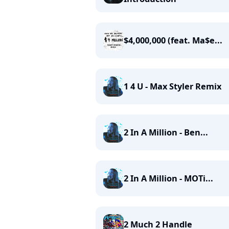
$4,000,000 (feat. Ma$e...
1 4 U - Max Styler Remix
2 In A Million - Ben...
2 In A Million - MOTi...
2 Much 2 Handle