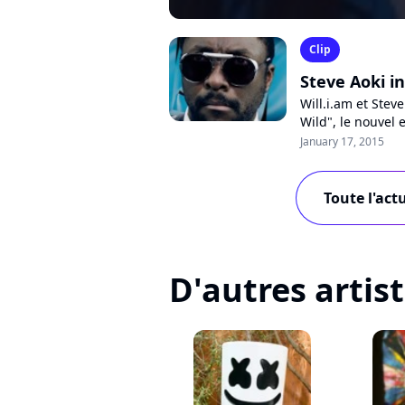
Clip
Steve Aoki in
Will.i.am et Stev
Wild", le nouvel 
Regardez-le sur P
January 17, 2015
Toute l'act
D'autres artis