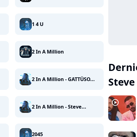
1 4 U
2 In A Million
Dernie
Steve 
2 In A Million - GATTÜSO...
player2
2 In A Million - Steve...
2045