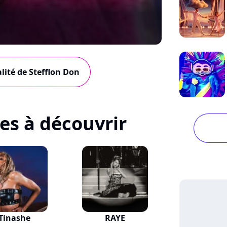
alité de Stefflon Don
tes à découvrir
Tinashe
RAYE