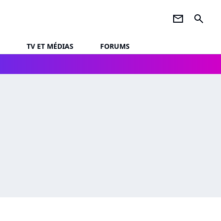
newsletter
search
TV ET MÉDIAS
FORUMS