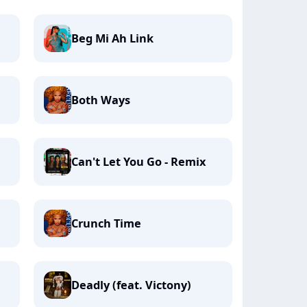
Beg Mi Ah Link
Both Ways
Can't Let You Go - Remix
Crunch Time
Deadly (feat. Victony)