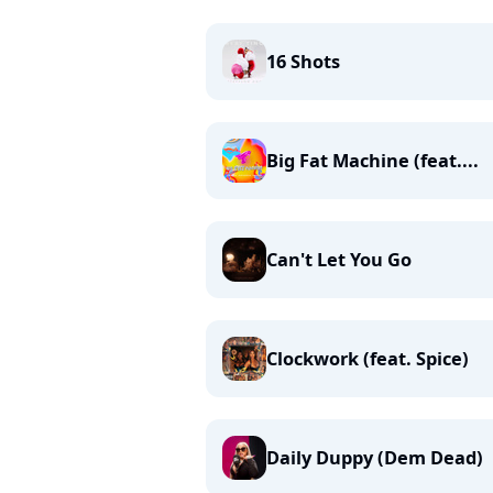
16 Shots
Big Fat Machine (feat....
Can't Let You Go
Clockwork (feat. Spice)
Daily Duppy (Dem Dead)