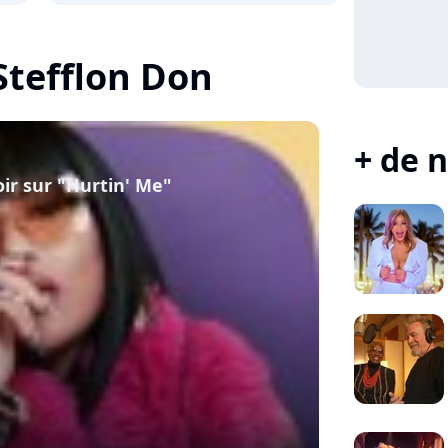
 Stefflon Don
+ de n
ir sur "Hurtin' Me"