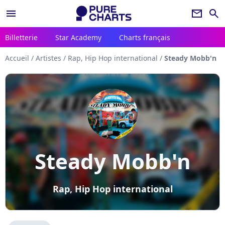
menu
newsletter
search
Billetterie
Star Academy
Charts français
Accueil
/
Artistes
/
Rap, Hip Hop international
/
Steady Mobb'n
Steady Mobb'n
Rap, Hip Hop international