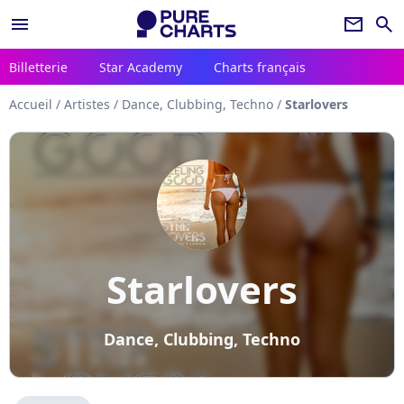
menu
newsletter
search
Billetterie
Star Academy
Charts français
Accueil
/
Artistes
/
Dance, Clubbing, Techno
/
Starlovers
Starlovers
Dance, Clubbing, Techno