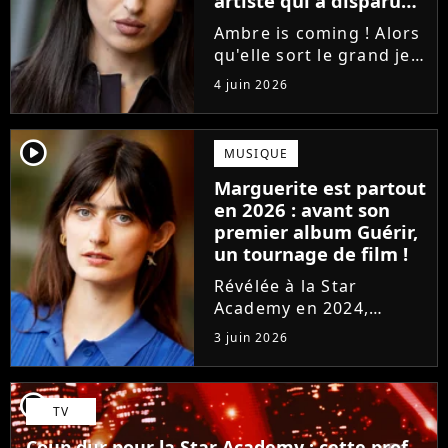
artiste qui a disparu
des radars, "c'est un
Ambre is coming ! Alors
génie"
qu'elle sort le grand jeu
cette semaine en
4 juin 2026
publiant son premier
single J'me demande, la
gagnante de la Star
player2
MUSIQUE
Academy affiche
Marguerite est partout
clairement ses
en 2026 : avant son
ambitions. Son rêve...
premier album Guérir,
un tournage de film !
Révélée à la Star
Academy en 2024,
Marguerite officialise
3 juin 2026
l'arrivée pour l'automne
de son premier album
Guérir. En parallèle, la
player2
TV
chanteuse et
comédienne rejoindra
Coup dur pour la Star Academy : cette prof