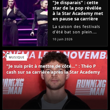
"Je disparais" : cette
son univers à travers...
star de la pop révélée
à la Star Academy met
en pause sa carrière
La saison des festivals
d'été bat son plein.
Avant sa venue à
10 juin 2026
Solidays ou aux
Francofolies, cette
chanteuse phare de la
player2
MUSIQUE
pop francophone fait
une annonce de taille :
"Je suis prêt à mettre de côté..." : Théo P
une fois sa tournée...
cash sur sa carrière après la Star Academy
9 juin 2026