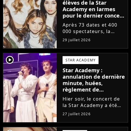
élèves de la Star
Academy en larmes
pour le dernier concert
de la tournée
Après 73 dates et 400
000 spectateurs, la
tournée de la Star
29 juillet 2026
Academy vient de se
terminer dans les
larmes. Sur les réseaux
player2
STAR ACADEMY
sociaux, les élèves
Star Academy :
adressent un dernier
annulation de dernière
message au public...
minute, huées,
règlement de
comptes... Que s'est-il
Hier soir, le concert de
passé au concert de
la Star Academy a été
Bayonne hier soir ?
mouvementé. Quelques
27 juillet 2026
minutes avant le show,
trois élèves ont