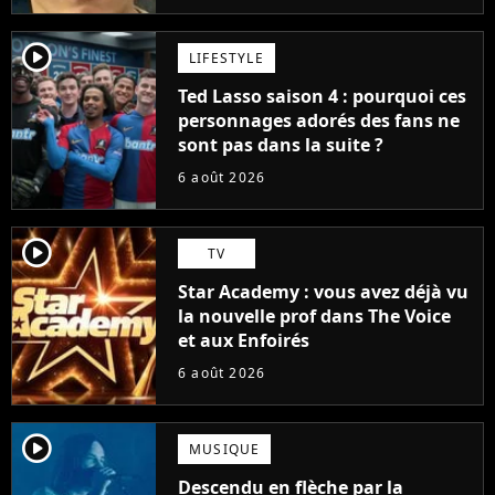
player2
LIFESTYLE
Ted Lasso saison 4 : pourquoi ces
personnages adorés des fans ne
sont pas dans la suite ?
6 août 2026
player2
TV
Star Academy : vous avez déjà vu
la nouvelle prof dans The Voice
et aux Enfoirés
6 août 2026
player2
MUSIQUE
Descendu en flèche par la