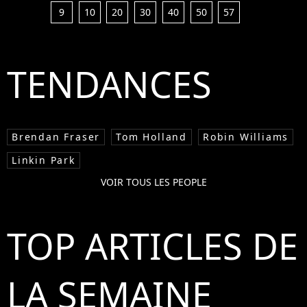
9
10
20
30
40
50
57
TENDANCES
Brendan Fraser
Tom Holland
Robin Williams
Linkin Park
VOIR TOUS LES PEOPLE
TOP ARTICLES DE
LA SEMAINE