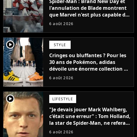
Spider-Man : Brand New Day et
l'annulation de Blade montrent
que Marvel n'est plus capable de
faire quoi que ce soit de simple
6 août 2026
player2
STYLE
Cringes ou bluffantes ? Pour les
30 ans de Pokémon, adidas
dévoile une énorme collection de
sneakers et je ne sais pas quoi en
6 août 2026
penser
player2
LIFESTYLE
"Je devais jouer Mark Wahlberg,
c'était une erreur" : Tom Holland,
la star de Spider-Man, ne referait
pas ce blockbuster
6 août 2026