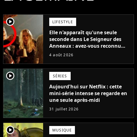
player2
LIFESTYLE
Elle n'apparaît qu'une seule
seconde dans Le Seigneur des
Anneaux : avez-vous reconnu
cette légende du cinéma dans la
4 août 2026
saga ?
player2
SÉRIES
Aujourd'hui sur Netflix : cette
mini-série intense se regarde en
une seule après-midi
31 juillet 2026
player2
MUSIQUE