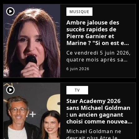
player2
MUSIQUE
Ambre jalouse des
succès rapides de
Pierre Garnier et
Marine ? "Si on est en
compétition..."
Ce vendredi 5 juin 2026,
quatre mois après sa
victoire à la Star
6 juin 2026
Academy, Ambre a
dévoilé J'me demande,
son premier single. Une
player2
TV
chanson arrivée
Star Academy 2026
tardivement vis-à-vis
sans Michael Goldman
des carrières...
: un ancien gagnant
choisi comme nouveau
directeur ?
Michael Goldman ne
devrait plus être le