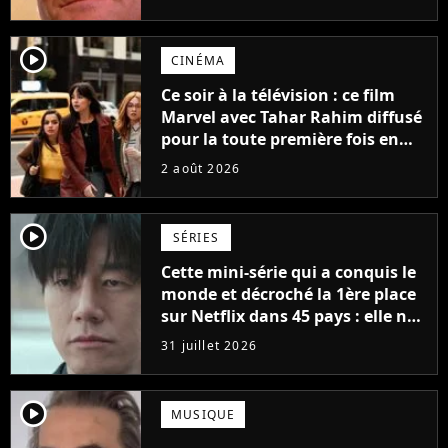
possède des enregistrements
inédits
player2
CINÉMA
Ce soir à la télévision : ce film
Marvel avec Tahar Rahim diffusé
pour la toute première fois en
France
2 août 2026
player2
SÉRIES
Cette mini-série qui a conquis le
monde et décroché la 1ère place
sur Netflix dans 45 pays : elle ne
compte que 10 épisodes et c'est
31 juillet 2026
un phénomène mondial
player2
MUSIQUE