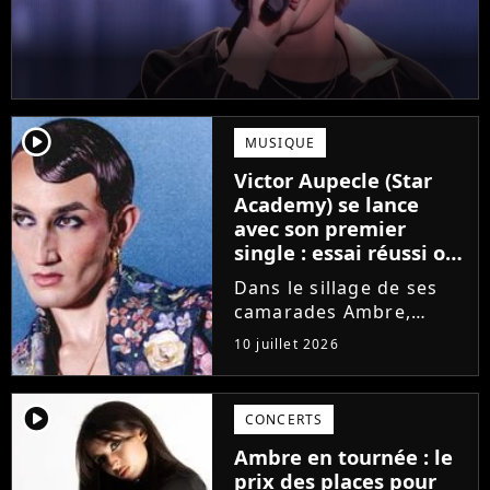
player2
MUSIQUE
Victor Aupecle (Star
Academy) se lance
avec son premier
single : essai réussi ou
manqué ? Voici notre
Dans le sillage de ses
avis !
camarades Ambre,
Bastiaan ou Melissa,
10 juillet 2026
Victor Aupecle lance
son projet musical ce
vendredi 10 juillet avec
player2
CONCERTS
la parution du single Je
Ambre en tournée : le
fais de mon mieux. Le
prix des places pour
demi-finaliste...