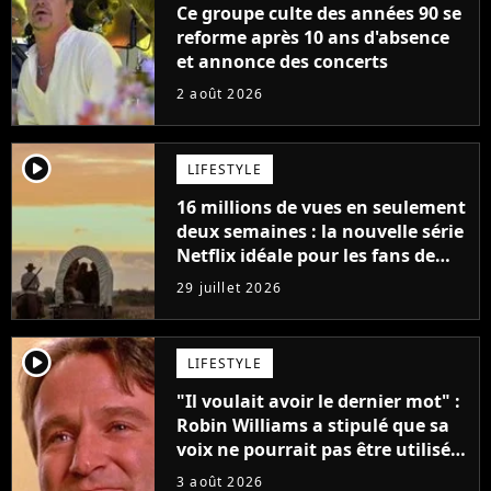
Ce groupe culte des années 90 se
reforme après 10 ans d'absence
et annonce des concerts
2 août 2026
player2
LIFESTYLE
16 millions de vues en seulement
deux semaines : la nouvelle série
Netflix idéale pour les fans de
Yellowstone
29 juillet 2026
player2
LIFESTYLE
"Il voulait avoir le dernier mot" :
Robin Williams a stipulé que sa
voix ne pourrait pas être utilisée
avant 2039, pourtant Disney
3 août 2026