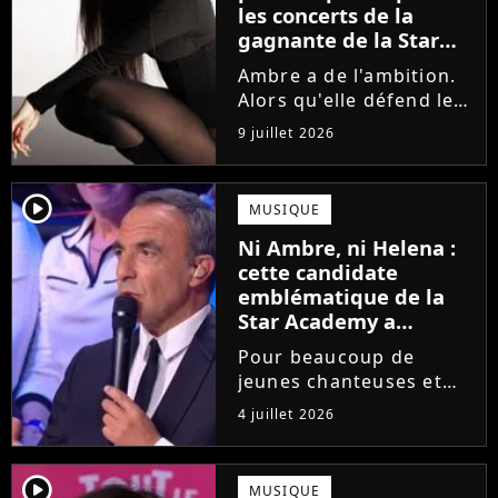
les concerts de la
gagnante de la Star
Academy !
Ambre a de l'ambition.
Alors qu'elle défend le
single J'me demande et
9 juillet 2026
qu'elle prépare son
premier album, la
gagnante de la dernière
player2
MUSIQUE
saison de la Star
Ni Ambre, ni Helena :
Academy annonce les
cette candidate
dates de sa...
emblématique de la
Star Academy a
souffert après
Pour beaucoup de
l'émission, "J'étais
jeunes chanteuses et
traitée de potiche"
chanteurs, la Star
4 juillet 2026
Academy est un rêve.
Mais comme l'a rappelé
une ancienne gagnante,
player2
MUSIQUE