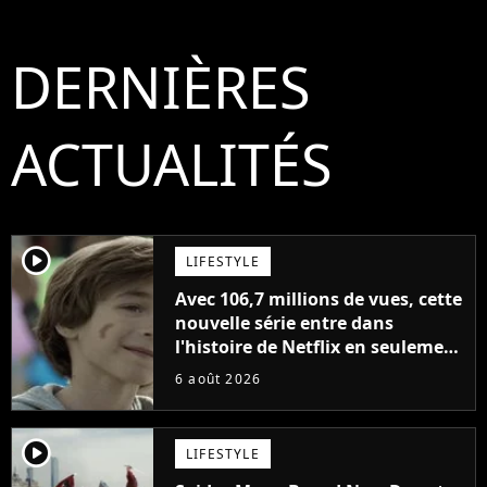
DERNIÈRES
ACTUALITÉS
player2
LIFESTYLE
Avec 106,7 millions de vues, cette
nouvelle série entre dans
l'histoire de Netflix en seulement
48 jours
6 août 2026
player2
LIFESTYLE