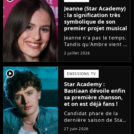
l'émission de TF1 n'est
Jeanne (Star Academy)
pas toujours simple à
: la signification très
vivre.
symbolique de son
premier projet musical
Jeanne n'a pas le temps.
Tandis qu'Ambre vient à
peine de dévoiler son
2 juillet 2026
premier single, l'ex-
candidate de la Star
Academy s'apprête à
player2
EMISSIONS TV
sortir un troisième titre
Star Academy :
(Les règles) et vient...
Bastiaan dévoile enfin
sa première chanson,
et on est déjà fans !
Candidat phare de la
dernière saison de Star
Academy, Bastiaan fait
27 juin 2026
enfin les présentations