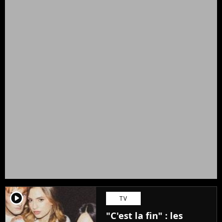
player2
TV
"C'est la fin" : les