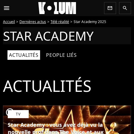
menu
newsletter
search
Accueil
Dernières actus
Télé réalité
Star Academy 2025
STAR ACADEMY
ACTUALITÉS
PEOPLE LIÉS
ACTUALITÉS
player2
TV
Star Academy : vous avez déjà vu la
nouvelle prof dans The Voice et aux