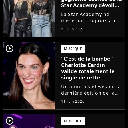
Star Academy dévoile
l'envers du décor du
La Star Academy ne
métier
mène pas toujours au
succès. Après l'échec de
15 juin 2026
son premier album,
Anisha Jo, gagnante de
la Star Academy 2022, a
player2
MUSIQUE
vu beaucoup de portes
"C'est de la bombe" :
se fermer. Sur
Charlotte Cardin
Instagram, elle...
valide totalement le
single de cette
ancienne élève de la
Un à un, les élèves de la
Star Academy
dernière édition de la
Star Academy se font
11 juin 2026
une place dans le nid.
Dans le sillage d'Ambre,
c'est au tour de Lily
player2
MUSIQUE
Campa de présenter