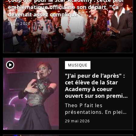
Laura Felpin, Harpo...
emblématique officialise son départ, "Ça
devenait assez compliqué"
3 juin 2026
player2
MUSIQUE
"J'ai peur de l'après" :
cet élève de la Star
Academy à coeur
ouvert sur son premier
single intime
Theo P fait les
présentations. En pleine
tournée, l'élève de la
29 mai 2026
Star Academy dévoile
son tout premier single.