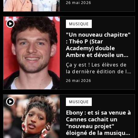
concert de la Star
26 mai 2026
Academy, annulé à la
dernière minute pour
des raisons de santé, ne
player2
MUSIQUE
sera finalement pas
"Un nouveau chapitre"
reprogrammé.
: Théo P (Star
Academy) double
Ambre et dévoile un
premier extrait de son
Ça y est ! Les élèves de
single
la dernière édition de la
Star Academy
26 mai 2026
commencent enfin à
publier leurs singles et
c'est Théo P qui sera le
player2
MUSIQUE
prochain à faire le
Ebony : et si sa venue à
grand saut. Découvrez
Cannes cachait un
un extrait...
"nouveau projet"
éloigné de la musique