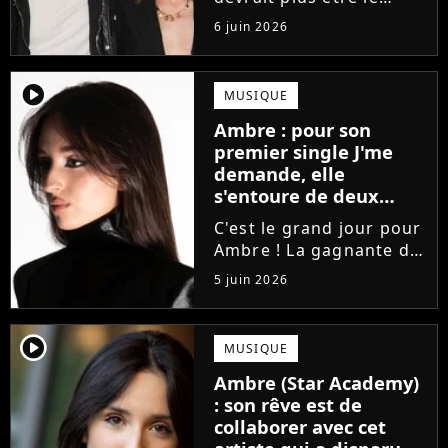
directeur de la Star
6 juin 2026
Academy lors de la
saison 2026. Et pour lui
succéder, c'est un
player2
MUSIQUE
ancien gagnant de
Ambre : pour son
l'émission de TF1 qui
premier single J'me
sera aujourd'hui...
demande, elle
s'entoure de deux
proches de Slimane
C'est le grand jour pour
Ambre ! La gagnante de
la Star Academy fait ses
5 juin 2026
premiers pas dans
l'industrie en publiant
J'me demande, un
player2
MUSIQUE
premier single que la
Ambre (Star Academy)
chanteuse a
: son rêve est de
confectionné avec...
collaborer avec cet