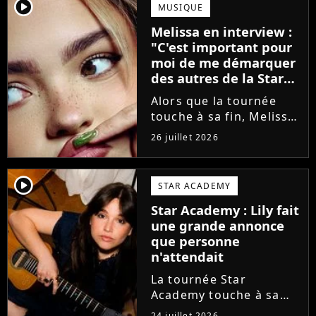
annoncé ne pas vouloir
player2
MUSIQUE
monter sur scène pour
Melissa en interview :
des raisons politiques.
"C'est important pour
Leur...
moi de me démarquer
des autres de la Star
Academy"
Alors que la tournée
touche à sa fin, Melissa
se confie en interview
26 juillet 2026
sur Volum sur la
création de son EP tout
va bien (j'crois), son
player2
STAR ACADEMY
envie de gommer
Star Academy : Lily fait
l'étiquette Star
une grande annonce
Academy, le jeu...
que personne
n'attendait
La tournée Star
Academy touche à sa
fin. Et bonne nouvelle :
24 juillet 2026