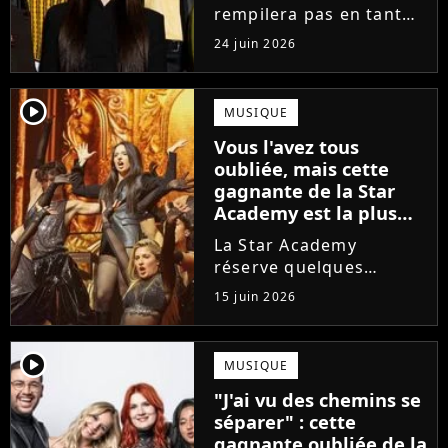
enfin sa réponse
rempilera pas en tant
que directeur de la
24 juin 2026
prochaine saison de la
Star Academy. Mais qui
prendra sa place ? Alors
player2
MUSIQUE
que son nom circule,
Vous l'avez tous
cet ancien gagnant de
oubliée, mais cette
l'émission...
gagnante de la Star
Academy est la plus
écoutée de l'histoire
La Star Academy
de l'émission !
réserve quelques
surprises. Cette
15 juin 2026
gagnante totalement
oubliée de l'émission
est aujourd'hui plus
player2
MUSIQUE
écoutée en streaming
"J'ai vu des chemins se
que Jenifer et Nolwenn
séparer" : cette
Leroy !
gagnante oubliée de la