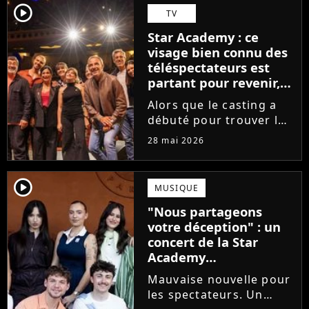
Avec Garçon solide, le
player2
TV
chanteur livre une
Star Academy : ce
facette plus fragile de
visage bien connu des
sa personnalité....
téléspectateurs est
partant pour revenir,
sauf que la place est
Alors que le casting a
déjà prise
débuté pour trouver les
prochains Pierre
28 mai 2026
Garnier, Marine ou
Ambre, une professeure
emblématique de la Star
player2
MUSIQUE
Academy se positionne
"Nous partageons
pour enseigner le chant
votre déception" : un
aux...
concert de la Star
Academy
définitivement annulé
Mauvaise nouvelle pour
les spectateurs. Un