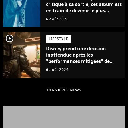
critique à sa sortie, cet album est
en train de devenir le plus
populaire de son auteur
6 août 2026
player2
LIFESTYLE
Disney prend une décision
inattendue après les
"performances mitigées" de
Vaiana et The Mandalorian &
6 août 2026
Grogu au box-office
DERNIÈRES NEWS