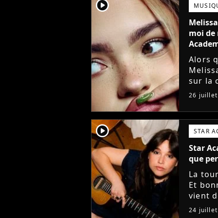
player2
MUSIQ
Melissa
moi de 
Acade
Alors 
Meliss
sur la
(j'croi
26 juille
Star Ac
player2
STAR 
Star Ac
que per
La tou
Et bon
vient 
musiqu
24 juille