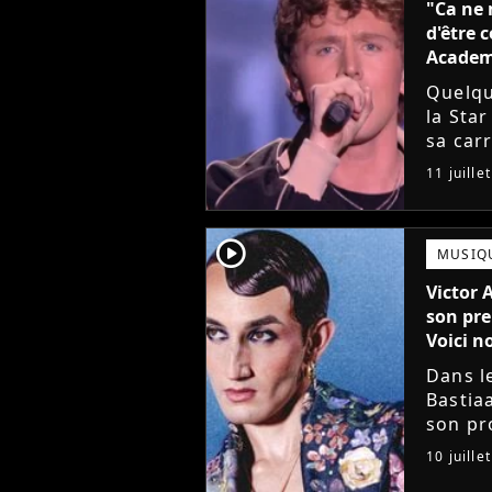
"Ca ne 
d'être 
Acade
Quelqu
la Sta
sa carr
chante
11 juille
son pre
player2
MUSIQ
Victor 
son pre
Voici no
Dans l
Bastia
son pro
avec l
10 juille
mieux. 