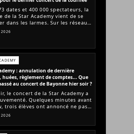
73 dates et 400 000 spectateurs, la
e de la Star Academy vient de se
er dans les larmes. Sur les réseaux
x, les élèves adressent un dernier
t 2026
e au public...
ACADEMY
ademy : annulation de dernière
 huées, règlement de comptes... Que
l passé au concert de Bayonne hier soir ?
ir, le concert de la Star Academy a
uvementé. Quelques minutes avant
w, trois élèves ont annoncé ne pas
r monter sur scène pour des
t 2026
 politiques. Leur...