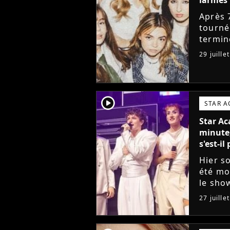
Après 
tourné
termin
sociau
29 juille
messag
player2
STAR 
Star Ac
minute,
s'est-i
Hier so
été mo
le sho
vouloi
27 juille
raisons