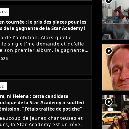
RTS
n tournée : le prix des places pour les
s de la gagnante de la Star Academy !
a de l'ambition. Alors qu'elle
 le single J'me demande et qu'elle
player2
e son premier album, la gagnante
dernière saison de la Star Academy
 2026
e les dates de sa...
UE
e, ni Helena : cette candidate
player2
tique de la Star Academy a souffert
émission, "J'étais traitée de potiche"
eaucoup de jeunes chanteuses et
urs, la Star Academy est un rêve.