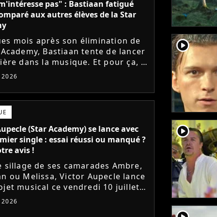
m'intéresse pas" : Bastiaan fatigué
comparé aux autres élèves de la Star
my
es mois après son élimination de
player2
r Academy, Bastiaan tente de lancer
ière dans la musique. Et pour ça, le
ur a récemment dévoilé "Château",
t 2026
mier single....
UE
player2
Aupecle (Star Academy) se lance avec
mier single : essai réussi ou manqué ?
tre avis !
e sillage de ses camarades Ambre,
an ou Melissa, Victor Aupecle lance
jet musical ce vendredi 10 juillet
a parution du single Je fais de mon
t 2026
Le demi-finaliste...
player2