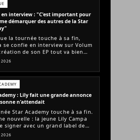
UE
 en interview : "C'est important pour
me démarquer des autres de la Star
my"
que la tournée touche à sa fin,
a se confie en interview sur Volum
 création de son EP tout va bien
s), son envie de gommer l'étiquette
t 2026
ademy, le jeu...
ACADEMY
ademy : Lily fait une grande annonce
sonne n'attendait
rnée Star Academy touche à sa fin.
ne nouvelle : la jeune Lily Campa
de signer avec un grand label de
e en France.
t 2026