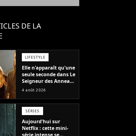
ICLES DE LA
E
LIFESTYLE
Elle n'apparaît qu'une
seule seconde dans Le
Seigneur des Anneaux
: avez-vous reconnu
4 août 2026
cette légende du
cinéma dans la saga ?
SÉRIES
Aujourd'hui sur
Netflix : cette mini-
série intense se