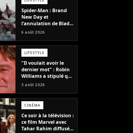
LIFESTYLE
Spider-Man : Brand
New Day et
l'annulation de Blade
montrent que Marvel
6 août 2026
n'est plus capable de
faire quoi que ce soit
de simple
LIFESTYLE
"Il voulait avoir le
dernier mot" : Robin
Williams a stipulé que
sa voix ne pourrait
3 août 2026
pas être utilisée avant
2039, pourtant Disney
possède des
CINÉMA
enregistrements
inédits
Ce soir à la télévision :
ce film Marvel avec
Tahar Rahim diffusé