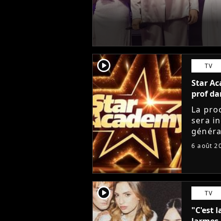
player2
TV
Star Ac
prof da
La pro
sera i
généra
départ
6 août 2
Lucie 
player2
TV
"C'est l
larmes 