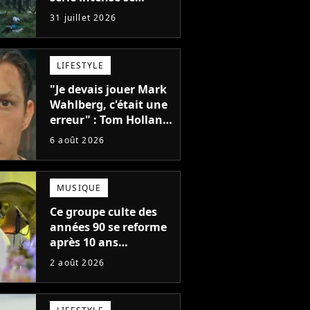
regarde en une seule
31 juillet 2026
après-midi
LIFESTYLE
"Je devais jouer Mark
Wahlberg, c'était une
erreur" : Tom Holland,
la star de Spider-Man,
6 août 2026
ne referait pas ce
blockbuster
MUSIQUE
Ce groupe culte des
années 90 se reforme
après 10 ans
d'absence et annonce
2 août 2026
des concerts