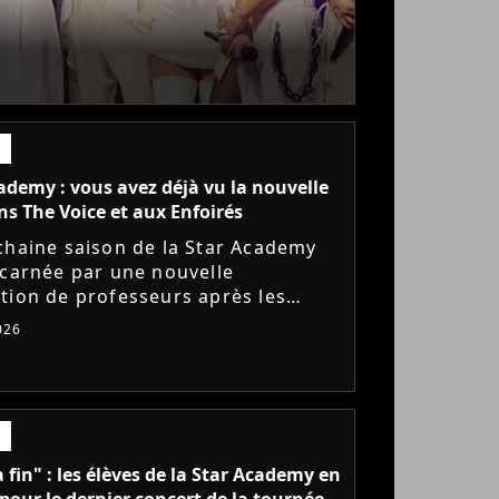
ademy : vous avez déjà vu la nouvelle
ns The Voice et aux Enfoirés
chaine saison de la Star Academy
ncarnée par une nouvelle
tion de professeurs après les
s annoncés de Michael Goldman,
026
Bernardoni et Marlène Schaff. La...
a fin" : les élèves de la Star Academy en
pour le dernier concert de la tournée