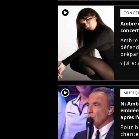
player2
CONCE
Ambre e
concert
Ambre 
défend
prépar
de la 
9 juillet
annonc
player2
MUSIQ
Ni Ambr
embléma
après l'
Pour b
chante