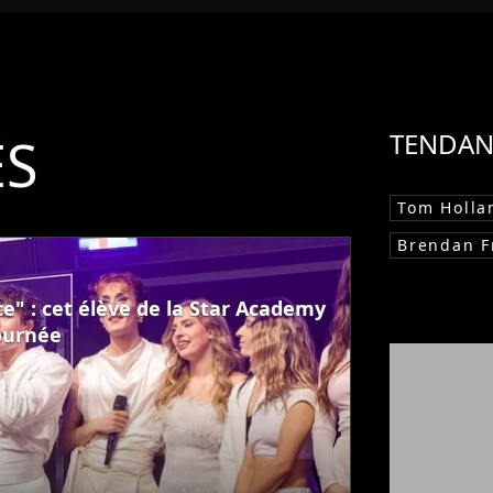
ÉS
TENDAN
Tom Holla
Brendan F
e" : cet élève de la Star Academy
tournée