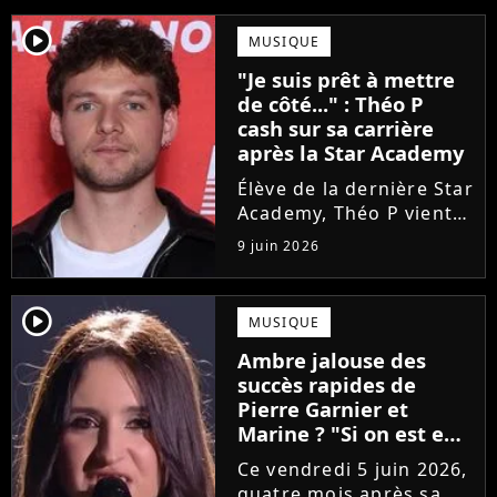
player2
MUSIQUE
"Je suis prêt à mettre
de côté..." : Théo P
cash sur sa carrière
après la Star Academy
Élève de la dernière Star
Academy, Théo P vient
de sortir son premier
9 juin 2026
single Garçon solide. En
interview, l'ancien
candidat se livre à
player2
MUSIQUE
coeur ouvert sur
Ambre jalouse des
l'avenir incertain dans
succès rapides de
le milieu...
Pierre Garnier et
Marine ? "Si on est en
compétition..."
Ce vendredi 5 juin 2026,
quatre mois après sa