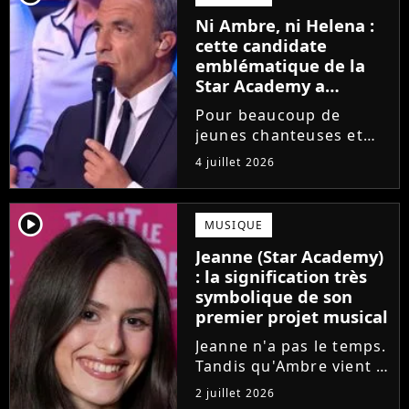
saison de la Star
Ni Ambre, ni Helena :
Academy annonce les
cette candidate
dates de sa...
emblématique de la
Star Academy a
souffert après
Pour beaucoup de
l'émission, "J'étais
jeunes chanteuses et
traitée de potiche"
chanteurs, la Star
4 juillet 2026
Academy est un rêve.
Mais comme l'a rappelé
une ancienne gagnante,
player2
MUSIQUE
l'émission de TF1 n'est
Jeanne (Star Academy)
pas toujours simple à
: la signification très
vivre.
symbolique de son
premier projet musical
Jeanne n'a pas le temps.
Tandis qu'Ambre vient à
peine de dévoiler son
2 juillet 2026
premier single, l'ex-