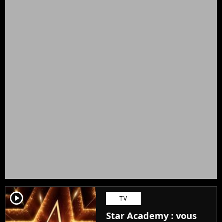
player2
TV
Star Academy : vous