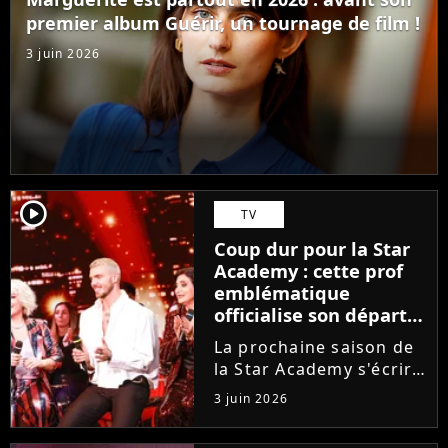
ambitions. Son rêve...
premier album Guérir, un tournage de film !
3 juin 2026
player2
TV
Coup dur pour la Star
Academy : cette prof
emblématique
officialise son départ,
"Ça devenait assez
La prochaine saison de
compliqué"
la Star Academy s'écrira
avec une nouvelle
3 juin 2026
recrue dans ses rangs.
Coach d'expression