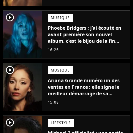
player2
MUSIQUE
Phoebe Bridgers : j'ai écouté en
avant-première son nouvel
album, c'est le bijou de la fin
d'été
16:26
player2
MUSIQUE
Ariana Grande numéro un des
ventes en France : elle signe le
meilleur démarrage de sa
carrière avec son album Petal
15:08
player2
LIFESTYLE
Michael 2 officialisé : une partie