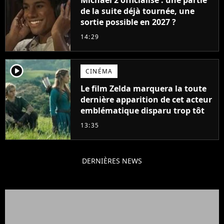
de la suite déjà tournée, une
sortie possible en 2027 ?
14:29
player2
CINÉMA
Le film Zelda marquera la toute
dernière apparition de cet acteur
emblématique disparu trop tôt
13:35
DERNIÈRES NEWS