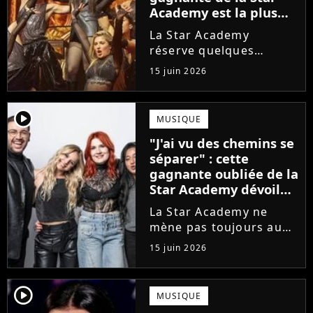
Academy est la plus
écoutée de l'histoire
La Star Academy
de l'émission !
réserve quelques
surprises. Cette
15 juin 2026
gagnante totalement
oubliée de l'émission
est aujourd'hui plus
player2
MUSIQUE
écoutée en streaming
"J'ai vu des chemins se
que Jenifer et Nolwenn
séparer" : cette
Leroy !
gagnante oubliée de la
Star Academy dévoile
l'envers du décor du
La Star Academy ne
métier
mène pas toujours au
succès. Après l'échec de
15 juin 2026
son premier album,
Anisha Jo, gagnante de
la Star Academy 2022, a
player2
MUSIQUE
vu beaucoup de portes