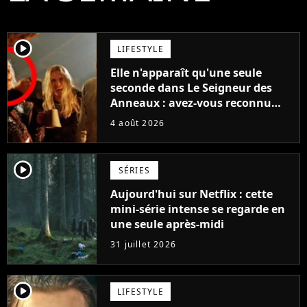
player2
LIFESTYLE
Elle n'apparaît qu'une seule
seconde dans Le Seigneur des
Anneaux : avez-vous reconnu
cette légende du cinéma dans la
4 août 2026
saga ?
player2
SÉRIES
Aujourd'hui sur Netflix : cette
mini-série intense se regarde en
une seule après-midi
31 juillet 2026
player2
LIFESTYLE