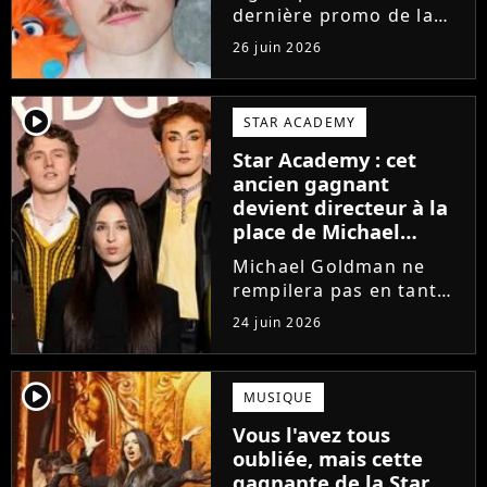
dernière promo de la
Star Academy, Léo se
26 juin 2026
lance enfin. Sous le nom
de scène Lowey, l'artiste
de 25 ans dévoile un
player2
STAR ACADEMY
premier EP énergique et
Star Academy : cet
très prometteur
ancien gagnant
nommé...
devient directeur à la
place de Michael
Goldman ? Il donne
Michael Goldman ne
enfin sa réponse
rempilera pas en tant
que directeur de la
24 juin 2026
prochaine saison de la
Star Academy. Mais qui
prendra sa place ? Alors
player2
MUSIQUE
que son nom circule,
Vous l'avez tous
cet ancien gagnant de
oubliée, mais cette
l'émission...
gagnante de la Star