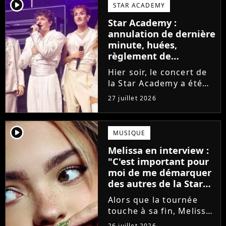
larmes. Sur les réseaux
player2
STAR ACADEMY
sociaux, les élèves
Star Academy :
adressent un dernier
annulation de dernière
message au public...
minute, huées,
règlement de
comptes... Que s'est-il
Hier soir, le concert de
passé au concert de
la Star Academy a été
Bayonne hier soir ?
mouvementé. Quelques
27 juillet 2026
minutes avant le show,
trois élèves ont
annoncé ne pas vouloir
player2
MUSIQUE
monter sur scène pour
Melissa en interview :
des raisons politiques.
"C'est important pour
Leur...
moi de me démarquer
des autres de la Star
Academy"
Alors que la tournée
touche à sa fin, Melissa
se confie en interview
26 juillet 2026