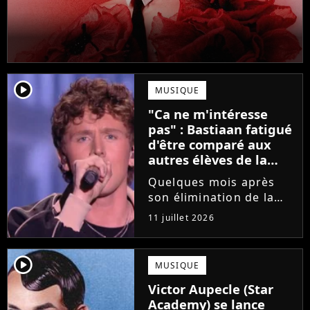
player2
MUSIQUE
"Ca ne m'intéresse
pas" : Bastiaan fatigué
d'être comparé aux
autres élèves de la
Star Academy
Quelques mois après
son élimination de la
Star Academy, Bastiaan
11 juillet 2026
tente de lancer sa
carrière dans la
musique. Et pour ça, le
player2
MUSIQUE
chanteur a récemment
Victor Aupecle (Star
dévoilé "Château", son
Academy) se lance
premier single....