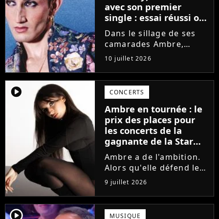
avec son premier
single : essai réussi ou
manqué ? Voici notre
Dans le sillage de ses
avis !
camarades Ambre,
Bastiaan ou Melissa,
10 juillet 2026
Victor Aupecle lance
son projet musical ce
vendredi 10 juillet avec
player2
CONCERTS
la parution du single Je
Ambre en tournée : le
fais de mon mieux. Le
prix des places pour
demi-finaliste...
les concerts de la
gagnante de la Star
Academy !
Ambre a de l'ambition.
Alors qu'elle défend le
single J'me demande et
9 juillet 2026
qu'elle prépare son
premier album, la
gagnante de la dernière
player2
MUSIQUE