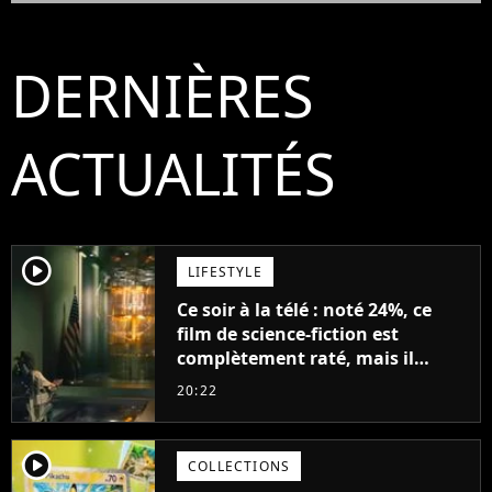
DERNIÈRES
ACTUALITÉS
player2
LIFESTYLE
Ce soir à la télé : noté 24%, ce
film de science-fiction est
complètement raté, mais il
aurait pu être encore pire à
20:22
cause de son acteur
player2
COLLECTIONS