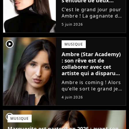
s'entoure de deux
proches de Slimane
C'est le grand jour pour
Ambre ! La gagnante de
la Star Academy fait ses
5 juin 2026
premiers pas dans
l'industrie en publiant
J'me demande, un
player2
MUSIQUE
premier single que la
Ambre (Star Academy)
chanteuse a
: son rêve est de
confectionné avec...
collaborer avec cet
artiste qui a disparu
des radars, "c'est un
Ambre is coming ! Alors
génie"
qu'elle sort le grand jeu
cette semaine en
4 juin 2026
publiant son premier
single J'me demande, la
gagnante de la Star
player2
MUSIQUE
Academy affiche
clairement ses
Marguerite est partout en 2026 : avant son