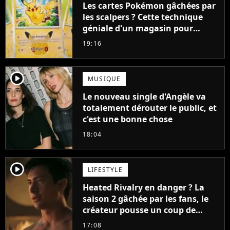
Les cartes Pokémon gâchées par
les scalpers ? Cette technique
géniale d'un magasin pour
ruiner les revendeurs
19:16
player2
MUSIQUE
Le nouveau single d'Angèle va
totalement dérouter le public, et
c'est une bonne chose
18:04
player2
LIFESTYLE
Heated Rivalry en danger ? La
saison 2 gâchée par les fans, le
créateur pousse un coup de
gueule
17:08