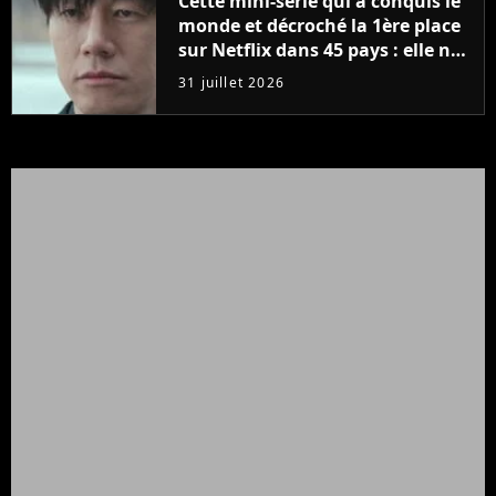
Cette mini-série qui a conquis le
monde et décroché la 1ère place
sur Netflix dans 45 pays : elle ne
compte que 10 épisodes et c'est
31 juillet 2026
un phénomène mondial