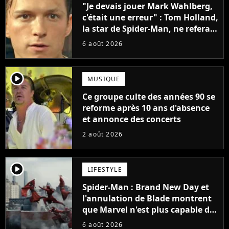
"Je devais jouer Mark Wahlberg,
c'était une erreur" : Tom Holland,
la star de Spider-Man, ne referait
pas ce blockbuster
6 août 2026
player2
MUSIQUE
Ce groupe culte des années 90 se
reforme après 10 ans d'absence
et annonce des concerts
2 août 2026
player2
LIFESTYLE
Spider-Man : Brand New Day et
l'annulation de Blade montrent
que Marvel n'est plus capable de
faire quoi que ce soit de simple
6 août 2026