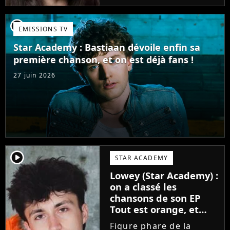
candidate de la Star
Academy s'apprête à
player2
EMISSIONS TV
sortir un troisième titre
(Les règles) et vient...
Star Academy : Bastiaan dévoile enfin sa
première chanson, et on est déjà fans !
27 juin 2026
player2
STAR ACADEMY
Lowey (Star Academy) :
on a classé les
chansons de son EP
Tout est orange, et
voici la meilleure !
Figure phare de la