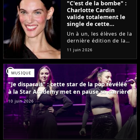
"C'est de la bombe" :
se fermer. Sur
Charlotte Cardin
Instagram, elle...
valide totalement le
single de cette
ancienne élève de la
Un à un, les élèves de la
Star Academy
dernière édition de la
Star Academy se font
11 juin 2026
une place dans le nid.
Dans le sillage d'Ambre,
c'est au tour de Lily
player2
MUSIQUE
Campa de présenter
son univers à travers...
"Je disparais" : cette star de la pop révélée
à la Star Academy met en pause sa carrière
10 juin 2026