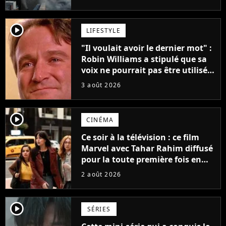
player2
LIFESTYLE
"Il voulait avoir le dernier mot" :
Robin Williams a stipulé que sa
voix ne pourrait pas être utilisée
avant 2039, pourtant Disney
3 août 2026
possède des enregistrements
inédits
player2
CINÉMA
Ce soir à la télévision : ce film
Marvel avec Tahar Rahim diffusé
pour la toute première fois en
France
2 août 2026
player2
SÉRIES