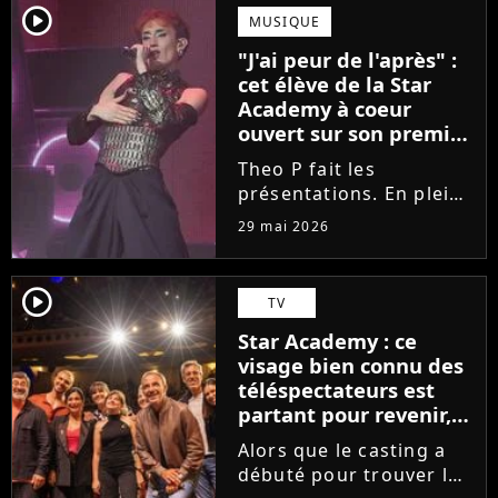
scénique de l'émission,
player2
MUSIQUE
Marlène Schaff ne
"J'ai peur de l'après" :
rempilera pas à la table
cet élève de la Star
des professeurs...
Academy à coeur
ouvert sur son premier
single intime
Theo P fait les
présentations. En pleine
tournée, l'élève de la
29 mai 2026
Star Academy dévoile
son tout premier single.
Avec Garçon solide, le
player2
TV
chanteur livre une
Star Academy : ce
facette plus fragile de
visage bien connu des
sa personnalité....
téléspectateurs est
partant pour revenir,
sauf que la place est
Alors que le casting a
déjà prise
débuté pour trouver les