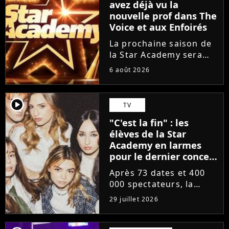
avez déjà vu la
nouvelle prof dans The
Voice et aux Enfoirés
La prochaine saison de
la Star Academy sera
incarnée par une
6 août 2026
nouvelle génération de
professeurs après les
départs annoncés de
player2
TV
Michael Goldman, Lucie
"C'est la fin" : les
Bernardoni et Marlène
élèves de la Star
Schaff. La...
Academy en larmes
pour le dernier concert
de la tournée
Après 73 dates et 400
000 spectateurs, la
tournée de la Star
29 juillet 2026
Academy vient de se
terminer dans les