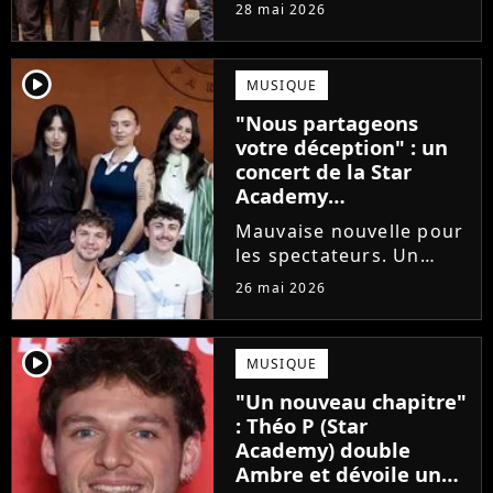
prochains Pierre
28 mai 2026
Garnier, Marine ou
Ambre, une professeure
emblématique de la Star
player2
MUSIQUE
Academy se positionne
"Nous partageons
pour enseigner le chant
votre déception" : un
aux...
concert de la Star
Academy
définitivement annulé
Mauvaise nouvelle pour
les spectateurs. Un
concert de la Star
26 mai 2026
Academy, annulé à la
dernière minute pour
des raisons de santé, ne
player2
MUSIQUE
sera finalement pas
"Un nouveau chapitre"
reprogrammé.
: Théo P (Star
Academy) double
Ambre et dévoile un