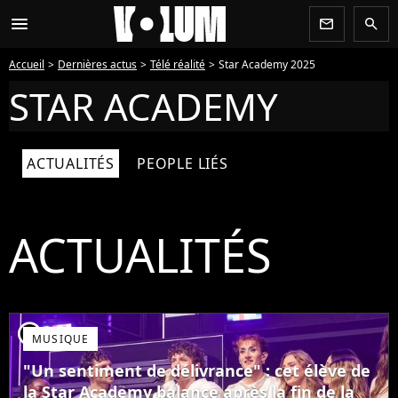
menu
newsletter
search
Accueil
Dernières actus
Télé réalité
Star Academy 2025
STAR ACADEMY
ACTUALITÉS
PEOPLE LIÉS
ACTUALITÉS
player2
MUSIQUE
"Un sentiment de délivrance" : cet élève de
la Star Academy balance après la fin de la