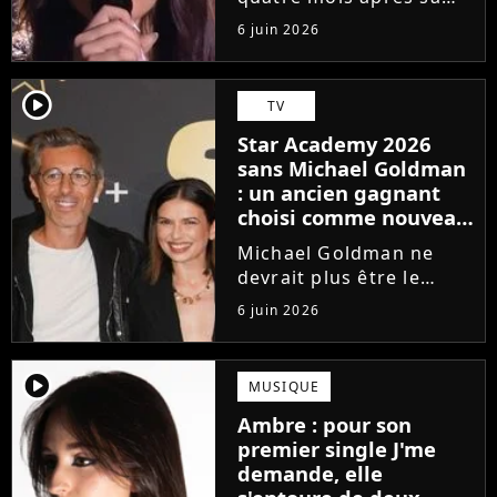
victoire à la Star
6 juin 2026
Academy, Ambre a
dévoilé J'me demande,
son premier single. Une
player2
TV
chanson arrivée
Star Academy 2026
tardivement vis-à-vis
sans Michael Goldman
des carrières...
: un ancien gagnant
choisi comme nouveau
directeur ?
Michael Goldman ne
devrait plus être le
directeur de la Star
6 juin 2026
Academy lors de la
saison 2026. Et pour lui
succéder, c'est un
player2
MUSIQUE
ancien gagnant de
Ambre : pour son
l'émission de TF1 qui
premier single J'me
sera aujourd'hui...
demande, elle