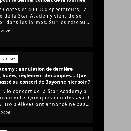
73 dates et 400 000 spectateurs, la
e de la Star Academy vient de se
er dans les larmes. Sur les réseaux
x, les élèves adressent un dernier
t 2026
e au public...
ACADEMY
ademy : annulation de dernière
 huées, règlement de comptes... Que
l passé au concert de Bayonne hier soir ?
ir, le concert de la Star Academy a
uvementé. Quelques minutes avant
w, trois élèves ont annoncé ne pas
r monter sur scène pour des
t 2026
 politiques. Leur...