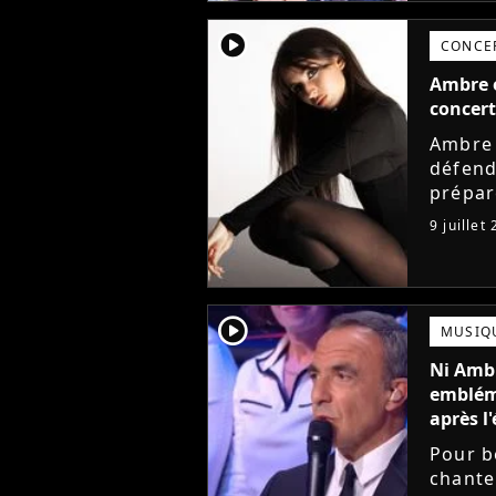
player2
CONCE
Ambre e
concert
Ambre 
défend
prépar
de la 
9 juillet
annonc
player2
MUSIQ
Ni Ambr
embléma
après l'
Pour b
chante