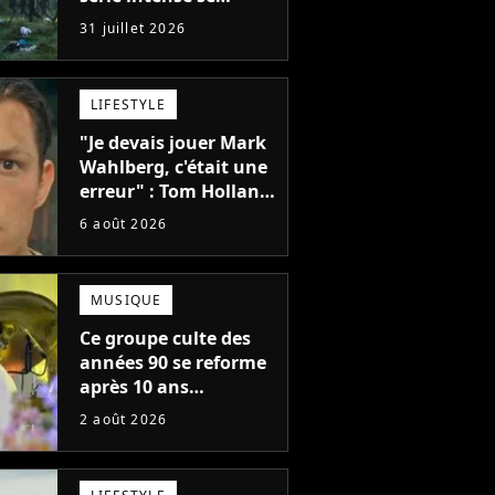
regarde en une seule
31 juillet 2026
après-midi
LIFESTYLE
"Je devais jouer Mark
Wahlberg, c'était une
erreur" : Tom Holland,
la star de Spider-Man,
6 août 2026
ne referait pas ce
blockbuster
MUSIQUE
Ce groupe culte des
années 90 se reforme
après 10 ans
d'absence et annonce
2 août 2026
des concerts