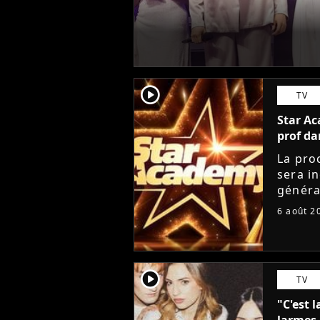
player2
TV
Star Ac
prof da
La pro
sera i
généra
départ
6 août 2
Lucie 
player2
TV
"C'est l
larmes 