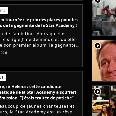
RTS
n tournée : le prix des places pour les
s de la gagnante de la Star Academy !
a de l'ambition. Alors qu'elle
 le single J'me demande et qu'elle
player2
e son premier album, la gagnante
dernière saison de la Star Academy
 2026
e les dates de sa...
UE
e, ni Helena : cette candidate
player2
tique de la Star Academy a souffert
émission, "J'étais traitée de potiche"
eaucoup de jeunes chanteuses et
urs, la Star Academy est un rêve.