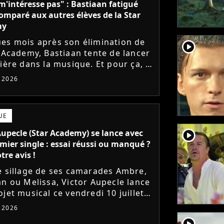
m'intéresse pas" : Bastiaan fatigué
comparé aux autres élèves de la Star
my
es mois après son élimination de
player2
r Academy, Bastiaan tente de lancer
ière dans la musique. Et pour ça, le
ur a récemment dévoilé "Château",
t 2026
mier single....
UE
player2
Aupecle (Star Academy) se lance avec
mier single : essai réussi ou manqué ?
tre avis !
e sillage de ses camarades Ambre,
an ou Melissa, Victor Aupecle lance
jet musical ce vendredi 10 juillet
a parution du single Je fais de mon
t 2026
Le demi-finaliste...
player2