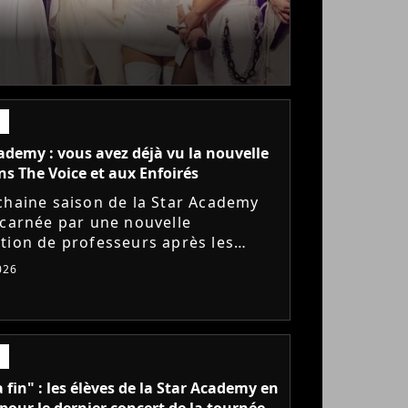
ademy : vous avez déjà vu la nouvelle
ns The Voice et aux Enfoirés
chaine saison de la Star Academy
ncarnée par une nouvelle
tion de professeurs après les
s annoncés de Michael Goldman,
026
Bernardoni et Marlène Schaff. La...
a fin" : les élèves de la Star Academy en
pour le dernier concert de la tournée