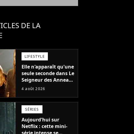
ICLES DE LA
E
LIFESTYLE
Elle n'apparaît qu'une
seule seconde dans Le
Seigneur des Anneaux
: avez-vous reconnu
4 août 2026
cette légende du
cinéma dans la saga ?
SÉRIES
Aujourd'hui sur
Netflix : cette mini-
série intense se