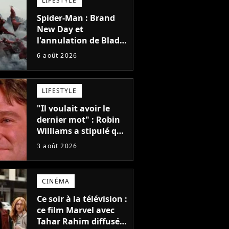
LIFESTYLE
Spider-Man : Brand
New Day et
l'annulation de Blade
montrent que Marvel
6 août 2026
n'est plus capable de
faire quoi que ce soit
de simple
LIFESTYLE
"Il voulait avoir le
dernier mot" : Robin
Williams a stipulé que
sa voix ne pourrait
3 août 2026
pas être utilisée avant
2039, pourtant Disney
possède des
CINÉMA
enregistrements
inédits
Ce soir à la télévision :
ce film Marvel avec
Tahar Rahim diffusé