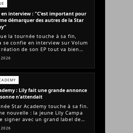
UE
 en interview : "C'est important pour
me démarquer des autres de la Star
my"
que la tournée touche à sa fin,
a se confie en interview sur Volum
 création de son EP tout va bien
s), son envie de gommer l'étiquette
t 2026
ademy, le jeu...
ACADEMY
ademy : Lily fait une grande annonce
sonne n'attendait
rnée Star Academy touche à sa fin.
ne nouvelle : la jeune Lily Campa
de signer avec un grand label de
e en France.
t 2026