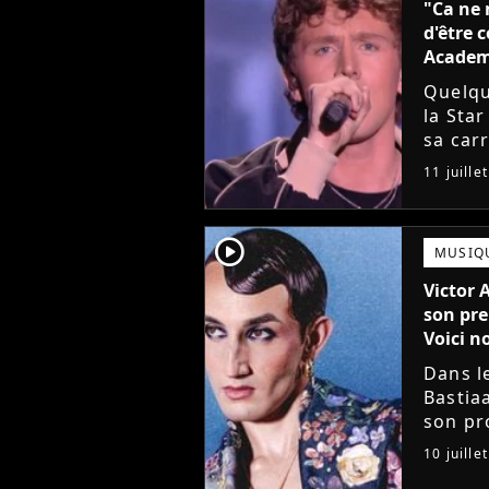
"Ca ne 
d'être 
Acade
Quelqu
la Sta
sa carr
chante
11 juille
son pre
player2
MUSIQ
Victor 
son pre
Voici no
Dans l
Bastia
son pro
avec l
10 juille
mieux. 