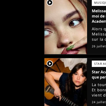
player2
MUSIQ
Melissa
moi de 
Acade
Alors 
Meliss
sur la
(j'croi
26 juille
Star Ac
player2
STAR 
Star Ac
que per
La tou
Et bon
vient 
musiqu
24 juille