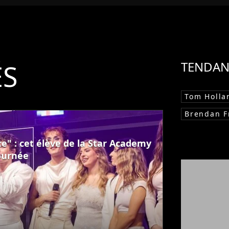
ÉS
TENDAN
Tom Holla
Brendan F
e" : cet élève de la Star Academy
tournée