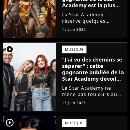
Academy est la plus
écoutée de l'histoire
La Star Academy
de l'émission !
réserve quelques
surprises. Cette
15 juin 2026
gagnante totalement
oubliée de l'émission
est aujourd'hui plus
player2
MUSIQUE
écoutée en streaming
"J'ai vu des chemins se
que Jenifer et Nolwenn
séparer" : cette
Leroy !
gagnante oubliée de la
Star Academy dévoile
l'envers du décor du
La Star Academy ne
métier
mène pas toujours au
succès. Après l'échec de
15 juin 2026
son premier album,
Anisha Jo, gagnante de
la Star Academy 2022, a
player2
MUSIQUE
vu beaucoup de portes