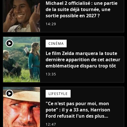
Michael 2 officialisé : une partie
de la suite déjà tournée, une
sortie possible en 2027 ?
14:29
player2
CINÉMA
Le film Zelda marquera la toute
dernière apparition de cet acteur
emblématique disparu trop tôt
13:35
player2
LIFESTYLE
"Ce n'est pas pour moi, mon
pote" : il y a 33 ans, Harrison
Ford refusait l'un des plus
grands succès de tous les temps
12:47