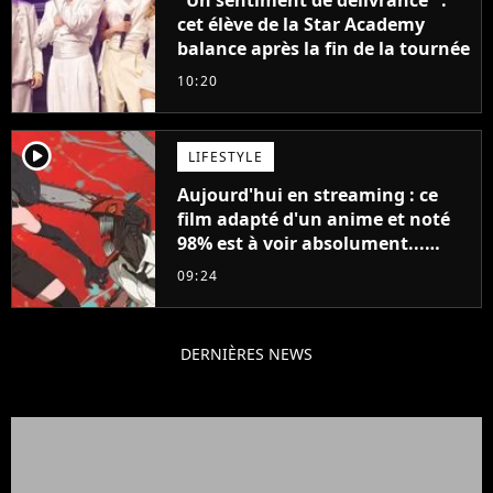
cet élève de la Star Academy
balance après la fin de la tournée
10:20
player2
LIFESTYLE
Aujourd'hui en streaming : ce
film adapté d'un anime et noté
98% est à voir absolument...
sinon vous ne comprendrez plus
09:24
la série
DERNIÈRES NEWS