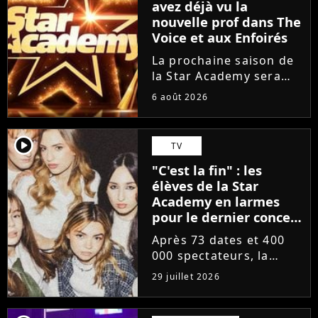
avez déjà vu la
nouvelle prof dans The
Voice et aux Enfoirés
La prochaine saison de
la Star Academy sera
incarnée par une
6 août 2026
nouvelle génération de
professeurs après les
départs annoncés de
player2
TV
Michael Goldman, Lucie
"C'est la fin" : les
Bernardoni et Marlène
élèves de la Star
Schaff. La...
Academy en larmes
pour le dernier concert
de la tournée
Après 73 dates et 400
000 spectateurs, la
tournée de la Star
29 juillet 2026
Academy vient de se
terminer dans les