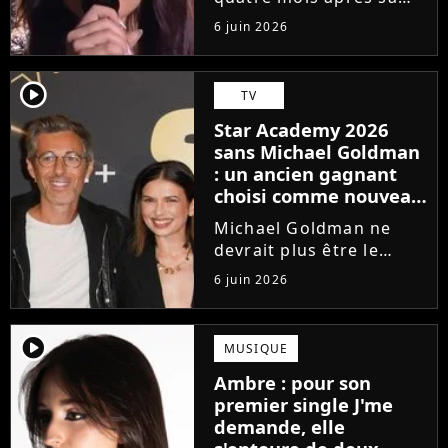
victoire à la Star
6 juin 2026
Academy, Ambre a
dévoilé J'me demande,
son premier single. Une
player2
TV
chanson arrivée
Star Academy 2026
tardivement vis-à-vis
sans Michael Goldman
des carrières...
: un ancien gagnant
choisi comme nouveau
directeur ?
Michael Goldman ne
devrait plus être le
directeur de la Star
6 juin 2026
Academy lors de la
saison 2026. Et pour lui
succéder, c'est un
player2
MUSIQUE
ancien gagnant de
Ambre : pour son
l'émission de TF1 qui
premier single J'me
sera aujourd'hui...
demande, elle