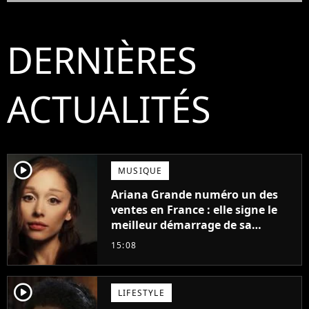
DERNIÈRES
ACTUALITÉS
player2
MUSIQUE
Ariana Grande numéro un des
ventes en France : elle signe le
meilleur démarrage de sa
carrière avec son album Petal
15:08
player2
LIFESTYLE