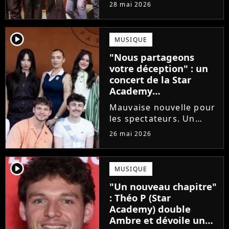
prochains Pierre
28 mai 2026
Garnier, Marine ou
Ambre, une professeure
emblématique de la Star
player2
MUSIQUE
Academy se positionne
"Nous partageons
pour enseigner le chant
votre déception" : un
aux...
concert de la Star
Academy
définitivement annulé
Mauvaise nouvelle pour
les spectateurs. Un
concert de la Star
26 mai 2026
Academy, annulé à la
dernière minute pour
des raisons de santé, ne
player2
MUSIQUE
sera finalement pas
"Un nouveau chapitre"
reprogrammé.
: Théo P (Star
Academy) double
Ambre et dévoile un