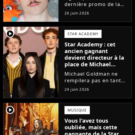
dernière promo de la
Star Academy, Léo se
26 juin 2026
lance enfin. Sous le nom
de scène Lowey, l'artiste
de 25 ans dévoile un
player2
STAR ACADEMY
premier EP énergique et
Star Academy : cet
très prometteur
ancien gagnant
nommé...
devient directeur à la
place de Michael
Goldman ? Il donne
Michael Goldman ne
enfin sa réponse
rempilera pas en tant
que directeur de la
24 juin 2026
prochaine saison de la
Star Academy. Mais qui
prendra sa place ? Alors
player2
MUSIQUE
que son nom circule,
Vous l'avez tous
cet ancien gagnant de
oubliée, mais cette
l'émission...
gagnante de la Star