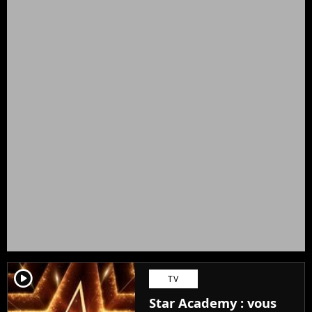
player2
TV
Star Academy : vous