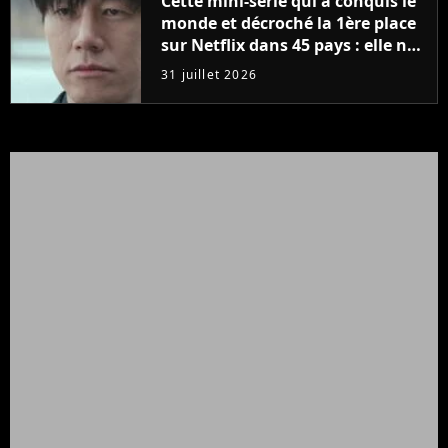
Cette mini-série qui a conquis le
monde et décroché la 1ère place
sur Netflix dans 45 pays : elle ne
compte que 10 épisodes et c'est
31 juillet 2026
un phénomène mondial