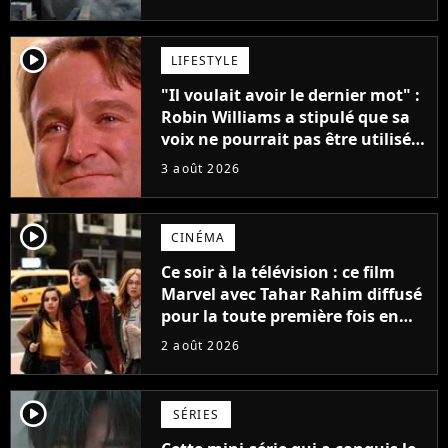
player2
LIFESTYLE
"Il voulait avoir le dernier mot" :
Robin Williams a stipulé que sa
voix ne pourrait pas être utilisée
avant 2039, pourtant Disney
3 août 2026
possède des enregistrements
inédits
player2
CINÉMA
Ce soir à la télévision : ce film
Marvel avec Tahar Rahim diffusé
pour la toute première fois en
France
2 août 2026
player2
SÉRIES