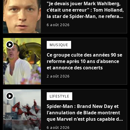
"Je devais jouer Mark Wahlberg,
c'était une erreur" : Tom Holland,
la star de Spider-Man, ne referait
pas ce blockbuster
6 août 2026
player2
MUSIQUE
Ce groupe culte des années 90 se
reforme après 10 ans d'absence
et annonce des concerts
2 août 2026
player2
LIFESTYLE
Spider-Man : Brand New Day et
l'annulation de Blade montrent
que Marvel n'est plus capable de
faire quoi que ce soit de simple
6 août 2026