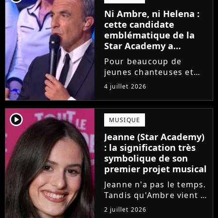
saison de la Star
Ni Ambre, ni Helena :
Academy annonce les
cette candidate
dates de sa...
emblématique de la
Star Academy a
souffert après
Pour beaucoup de
l'émission, "J'étais
jeunes chanteuses et
traitée de potiche"
chanteurs, la Star
4 juillet 2026
Academy est un rêve.
Mais comme l'a rappelé
une ancienne gagnante,
player2
MUSIQUE
l'émission de TF1 n'est
Jeanne (Star Academy)
pas toujours simple à
: la signification très
vivre.
symbolique de son
premier projet musical
Jeanne n'a pas le temps.
Tandis qu'Ambre vient à
peine de dévoiler son
2 juillet 2026
premier single, l'ex-