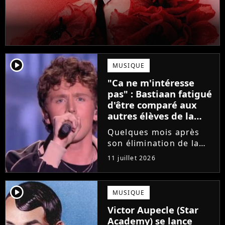
player2
MUSIQUE
"Ca ne m'intéresse
pas" : Bastiaan fatigué
d'être comparé aux
autres élèves de la
Star Academy
Quelques mois après
son élimination de la
Star Academy, Bastiaan
11 juillet 2026
tente de lancer sa
carrière dans la
musique. Et pour ça, le
player2
MUSIQUE
chanteur a récemment
Victor Aupecle (Star
dévoilé "Château", son
Academy) se lance
premier single....