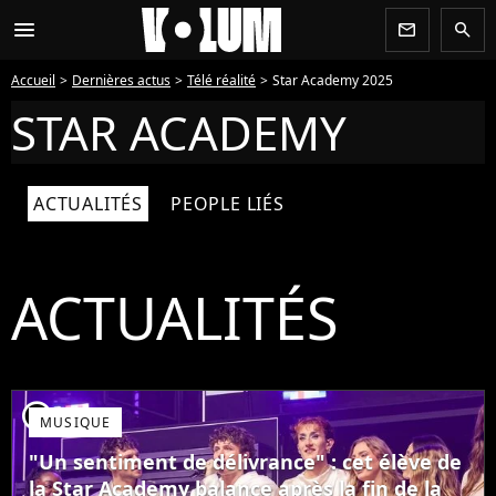
menu
newsletter
search
Accueil
Dernières actus
Télé réalité
Star Academy 2025
STAR ACADEMY
ACTUALITÉS
PEOPLE LIÉS
ACTUALITÉS
player2
MUSIQUE
"Un sentiment de délivrance" : cet élève de
la Star Academy balance après la fin de la