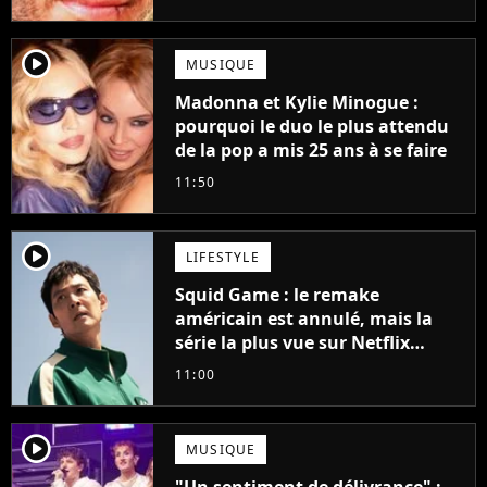
player2
MUSIQUE
Madonna et Kylie Minogue :
pourquoi le duo le plus attendu
de la pop a mis 25 ans à se faire
11:50
player2
LIFESTYLE
Squid Game : le remake
américain est annulé, mais la
série la plus vue sur Netflix
pourrait avoir une version
11:00
française
player2
MUSIQUE
"Un sentiment de délivrance" :