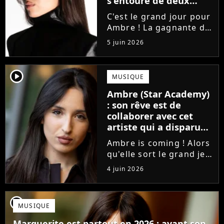
s'entoure de deux
proches de Slimane
C'est le grand jour pour
Ambre ! La gagnante de
la Star Academy fait ses
5 juin 2026
premiers pas dans
l'industrie en publiant
J'me demande, un
player2
MUSIQUE
premier single que la
Ambre (Star Academy)
chanteuse a
: son rêve est de
confectionné avec...
collaborer avec cet
artiste qui a disparu
des radars, "c'est un
Ambre is coming ! Alors
génie"
qu'elle sort le grand jeu
cette semaine en
4 juin 2026
publiant son premier
single J'me demande, la
gagnante de la Star
player2
MUSIQUE
Academy affiche
clairement ses
Marguerite est partout en 2026 : avant son