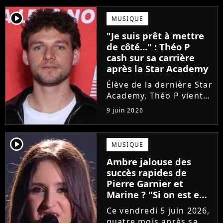
player2
MUSIQUE
"Je suis prêt à mettre
de côté..." : Théo P
cash sur sa carrière
après la Star Academy
Élève de la dernière Star
Academy, Théo P vient
de sortir son premier
9 juin 2026
single Garçon solide. En
interview, l'ancien
candidat se livre à
player2
MUSIQUE
coeur ouvert sur
Ambre jalouse des
l'avenir incertain dans
succès rapides de
le milieu...
Pierre Garnier et
Marine ? "Si on est en
compétition..."
Ce vendredi 5 juin 2026,
quatre mois après sa