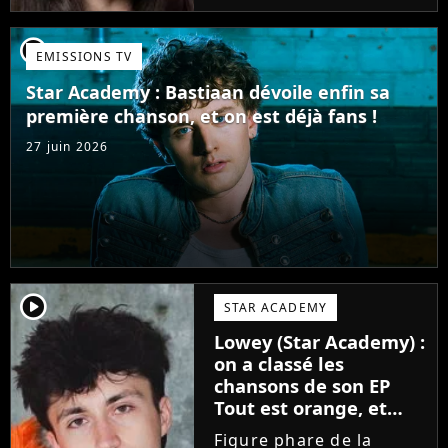
candidate de la Star
Academy s'apprête à
player2
EMISSIONS TV
sortir un troisième titre
(Les règles) et vient...
Star Academy : Bastiaan dévoile enfin sa
première chanson, et on est déjà fans !
27 juin 2026
player2
STAR ACADEMY
Lowey (Star Academy) :
on a classé les
chansons de son EP
Tout est orange, et
voici la meilleure !
Figure phare de la