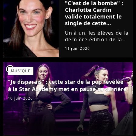
"C'est de la bombe" :
se fermer. Sur
Charlotte Cardin
Instagram, elle...
valide totalement le
single de cette
ancienne élève de la
Un à un, les élèves de la
Star Academy
dernière édition de la
Star Academy se font
11 juin 2026
une place dans le nid.
Dans le sillage d'Ambre,
c'est au tour de Lily
player2
MUSIQUE
Campa de présenter
son univers à travers...
"Je disparais" : cette star de la pop révélée
à la Star Academy met en pause sa carrière
10 juin 2026