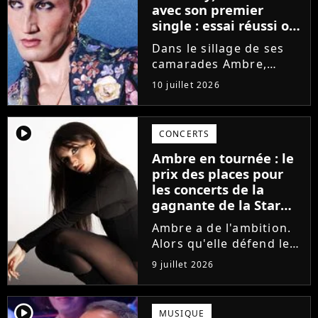
avec son premier
single : essai réussi ou
manqué ? Voici notre
Dans le sillage de ses
avis !
camarades Ambre,
Bastiaan ou Melissa,
10 juillet 2026
Victor Aupecle lance
son projet musical ce
vendredi 10 juillet avec
player2
CONCERTS
la parution du single Je
Ambre en tournée : le
fais de mon mieux. Le
prix des places pour
demi-finaliste...
les concerts de la
gagnante de la Star
Academy !
Ambre a de l'ambition.
Alors qu'elle défend le
single J'me demande et
9 juillet 2026
qu'elle prépare son
premier album, la
gagnante de la dernière
player2
MUSIQUE