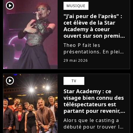
scénique de l'émission,
player2
MUSIQUE
Marlène Schaff ne
"J'ai peur de l'après" :
rempilera pas à la table
cet élève de la Star
des professeurs...
Academy à coeur
ouvert sur son premier
single intime
Theo P fait les
présentations. En pleine
tournée, l'élève de la
29 mai 2026
Star Academy dévoile
son tout premier single.
Avec Garçon solide, le
player2
TV
chanteur livre une
Star Academy : ce
facette plus fragile de
visage bien connu des
sa personnalité....
téléspectateurs est
partant pour revenir,
sauf que la place est
Alors que le casting a
déjà prise
débuté pour trouver les