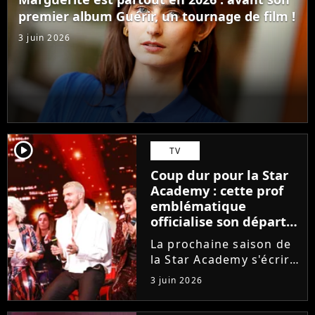
ambitions. Son rêve...
premier album Guérir, un tournage de film !
3 juin 2026
player2
TV
Coup dur pour la Star
Academy : cette prof
emblématique
officialise son départ,
"Ça devenait assez
La prochaine saison de
compliqué"
la Star Academy s'écrira
avec une nouvelle
3 juin 2026
recrue dans ses rangs.
Coach d'expression