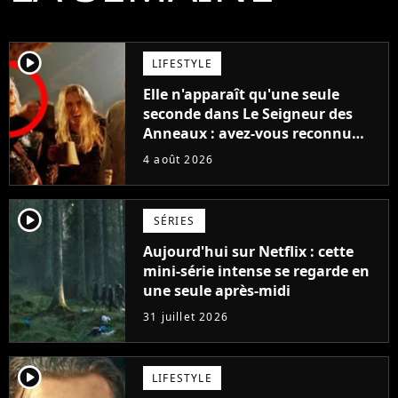
player2
LIFESTYLE
Elle n'apparaît qu'une seule
seconde dans Le Seigneur des
Anneaux : avez-vous reconnu
cette légende du cinéma dans la
4 août 2026
saga ?
player2
SÉRIES
Aujourd'hui sur Netflix : cette
mini-série intense se regarde en
une seule après-midi
31 juillet 2026
player2
LIFESTYLE