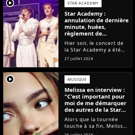
larmes. Sur les réseaux
player2
STAR ACADEMY
sociaux, les élèves
Star Academy :
adressent un dernier
annulation de dernière
message au public...
minute, huées,
règlement de
comptes... Que s'est-il
Hier soir, le concert de
passé au concert de
la Star Academy a été
Bayonne hier soir ?
mouvementé. Quelques
27 juillet 2026
minutes avant le show,
trois élèves ont
annoncé ne pas vouloir
player2
MUSIQUE
monter sur scène pour
Melissa en interview :
des raisons politiques.
"C'est important pour
Leur...
moi de me démarquer
des autres de la Star
Academy"
Alors que la tournée
touche à sa fin, Melissa
se confie en interview
26 juillet 2026