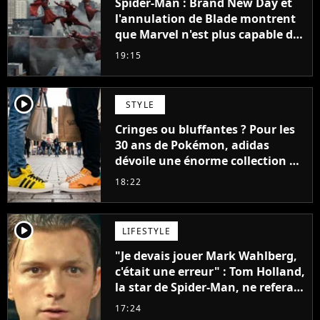
Spider-Man : Brand New Day et
l'annulation de Blade montrent
que Marvel n'est plus capable de
faire quoi que ce soit de simple
19:15
player2
STYLE
Cringes ou bluffantes ? Pour les
30 ans de Pokémon, adidas
dévoile une énorme collection de
sneakers et je ne sais pas quoi en
18:22
penser
player2
LIFESTYLE
"Je devais jouer Mark Wahlberg,
c'était une erreur" : Tom Holland,
la star de Spider-Man, ne referait
pas ce blockbuster
17:24