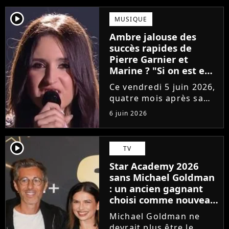
player2
MUSIQUE
Ambre jalouse des
succès rapides de
Pierre Garnier et
Marine ? "Si on est en
compétition..."
Ce vendredi 5 juin 2026,
quatre mois après sa
victoire à la Star
6 juin 2026
Academy, Ambre a
dévoilé J'me demande,
son premier single. Une
player2
TV
chanson arrivée
Star Academy 2026
tardivement vis-à-vis
sans Michael Goldman
des carrières...
: un ancien gagnant
choisi comme nouveau
directeur ?
Michael Goldman ne
devrait plus être le