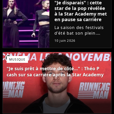
"Je disparais" : cette
son univers à travers...
star de la pop révélée
à la Star Academy met
en pause sa carrière
La saison des festivals
d'été bat son plein.
Avant sa venue à
10 juin 2026
Solidays ou aux
Francofolies, cette
chanteuse phare de la
player2
MUSIQUE
pop francophone fait
une annonce de taille :
"Je suis prêt à mettre de côté..." : Théo P
une fois sa tournée...
cash sur sa carrière après la Star Academy
9 juin 2026