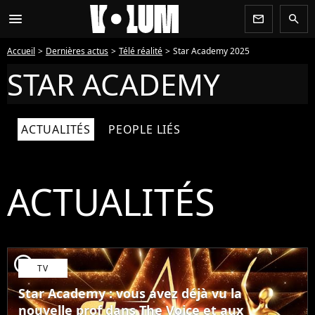
menu
newsletter
search
Accueil
Dernières actus
Télé réalité
Star Academy 2025
STAR ACADEMY
ACTUALITÉS
PEOPLE LIÉS
ACTUALITÉS
player2
TV
Star Academy : vous avez déjà vu la
nouvelle prof dans The Voice et aux