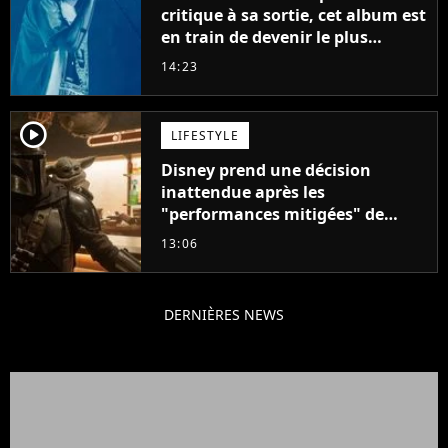
critique à sa sortie, cet album est
en train de devenir le plus
populaire de son auteur
14:23
player2
LIFESTYLE
Disney prend une décision
inattendue après les
"performances mitigées" de
Vaiana et The Mandalorian &
13:06
Grogu au box-office
DERNIÈRES NEWS