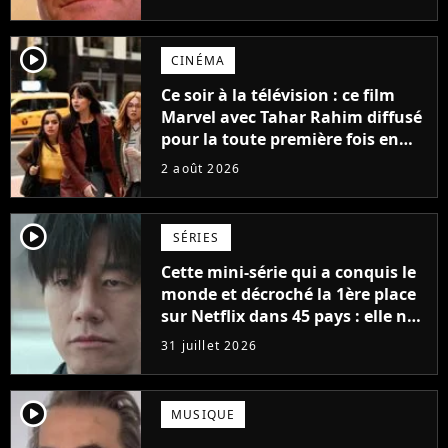
possède des enregistrements
inédits
player2
CINÉMA
Ce soir à la télévision : ce film
Marvel avec Tahar Rahim diffusé
pour la toute première fois en
France
2 août 2026
player2
SÉRIES
Cette mini-série qui a conquis le
monde et décroché la 1ère place
sur Netflix dans 45 pays : elle ne
compte que 10 épisodes et c'est
31 juillet 2026
un phénomène mondial
player2
MUSIQUE