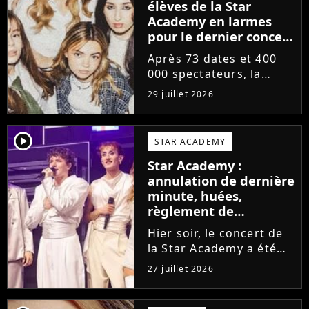
élèves de la Star
Academy en larmes
pour le dernier concert
de la tournée
Après 73 dates et 400
000 spectateurs, la
tournée de la Star
29 juillet 2026
Academy vient de se
terminer dans les
larmes. Sur les réseaux
player2
STAR ACADEMY
sociaux, les élèves
Star Academy :
adressent un dernier
annulation de dernière
message au public...
minute, huées,
règlement de
comptes... Que s'est-il
Hier soir, le concert de
passé au concert de
la Star Academy a été
Bayonne hier soir ?
mouvementé. Quelques
27 juillet 2026
minutes avant le show,
trois élèves ont