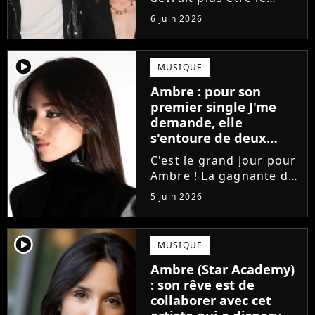
directeur de la Star
6 juin 2026
Academy lors de la
saison 2026. Et pour lui
succéder, c'est un
player2
MUSIQUE
ancien gagnant de
Ambre : pour son
l'émission de TF1 qui
premier single J'me
sera aujourd'hui...
demande, elle
s'entoure de deux
proches de Slimane
C'est le grand jour pour
Ambre ! La gagnante de
la Star Academy fait ses
5 juin 2026
premiers pas dans
l'industrie en publiant
J'me demande, un
player2
MUSIQUE
premier single que la
Ambre (Star Academy)
chanteuse a
: son rêve est de
confectionné avec...
collaborer avec cet