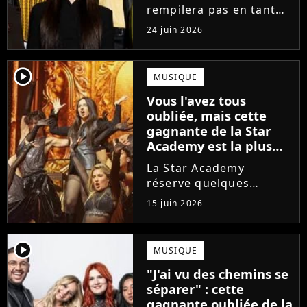
enfin sa réponse
rempilera pas en tant
que directeur de la
24 juin 2026
prochaine saison de la
Star Academy. Mais qui
prendra sa place ? Alors
player2
MUSIQUE
que son nom circule,
Vous l'avez tous
cet ancien gagnant de
oubliée, mais cette
l'émission...
gagnante de la Star
Academy est la plus
écoutée de l'histoire
La Star Academy
de l'émission !
réserve quelques
surprises. Cette
15 juin 2026
gagnante totalement
oubliée de l'émission
est aujourd'hui plus
player2
MUSIQUE
écoutée en streaming
"J'ai vu des chemins se
que Jenifer et Nolwenn
séparer" : cette
Leroy !
gagnante oubliée de la