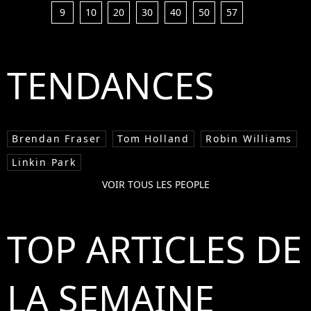
9
10
20
30
40
50
57
TENDANCES
Brendan Fraser
Tom Holland
Robin Williams
Linkin Park
VOIR TOUS LES PEOPLE
TOP ARTICLES DE
LA SEMAINE