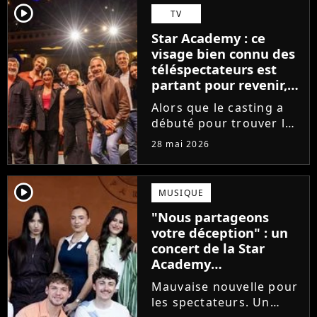
Avec Garçon solide, le
player2
TV
chanteur livre une
Star Academy : ce
facette plus fragile de
visage bien connu des
sa personnalité....
téléspectateurs est
partant pour revenir,
sauf que la place est
Alors que le casting a
déjà prise
débuté pour trouver les
prochains Pierre
28 mai 2026
Garnier, Marine ou
Ambre, une professeure
emblématique de la Star
player2
MUSIQUE
Academy se positionne
"Nous partageons
pour enseigner le chant
votre déception" : un
aux...
concert de la Star
Academy
définitivement annulé
Mauvaise nouvelle pour
les spectateurs. Un