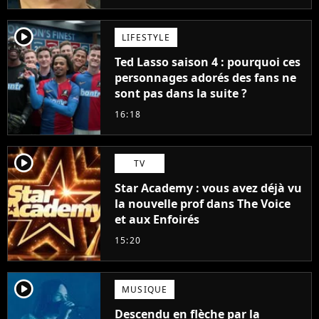
player2
LIFESTYLE
Ted Lasso saison 4 : pourquoi ces
personnages adorés des fans ne
sont pas dans la suite ?
16:18
player2
TV
Star Academy : vous avez déjà vu
la nouvelle prof dans The Voice
et aux Enfoirés
15:20
player2
MUSIQUE
Descendu en flèche par la