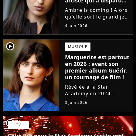
artiste qui a disparu
des radars, "c'est un
Ambre is coming ! Alors
génie"
qu'elle sort le grand jeu
cette semaine en
4 juin 2026
publiant son premier
single J'me demande, la
gagnante de la Star
player2
MUSIQUE
Academy affiche
Marguerite est partout
clairement ses
en 2026 : avant son
ambitions. Son rêve...
premier album Guérir,
un tournage de film !
Révélée à la Star
Academy en 2024,
Marguerite officialise
3 juin 2026
l'arrivée pour l'automne
de son premier album
Guérir. En parallèle, la
player2
TV
chanteuse et
comédienne rejoindra
Coup dur pour la Star Academy : cette prof