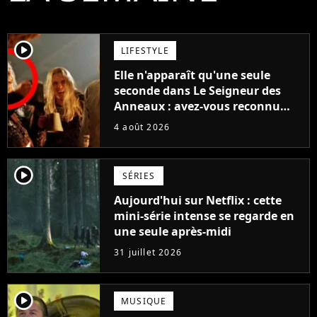
player2
LIFESTYLE
Elle n'apparaît qu'une seule
seconde dans Le Seigneur des
Anneaux : avez-vous reconnu
cette légende du cinéma dans la
4 août 2026
saga ?
player2
SÉRIES
Aujourd'hui sur Netflix : cette
mini-série intense se regarde en
une seule après-midi
31 juillet 2026
player2
MUSIQUE