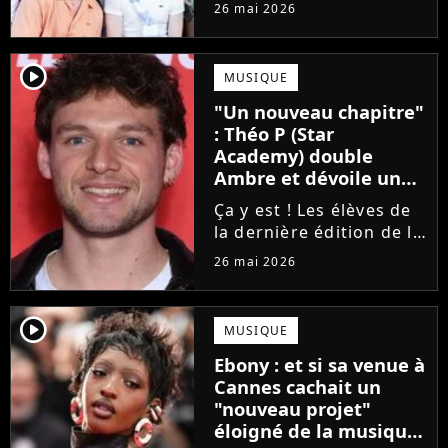
concert de la Star
26 mai 2026
Academy, annulé à la
dernière minute pour
des raisons de santé, ne
player2
MUSIQUE
sera finalement pas
"Un nouveau chapitre"
reprogrammé.
: Théo P (Star
Academy) double
Ambre et dévoile un
premier extrait de son
Ça y est ! Les élèves de
single
la dernière édition de la
Star Academy
26 mai 2026
commencent enfin à
publier leurs singles et
c'est Théo P qui sera le
player2
MUSIQUE
prochain à faire le
Ebony : et si sa venue à
grand saut. Découvrez
Cannes cachait un
un extrait...
"nouveau projet"
éloigné de la musique