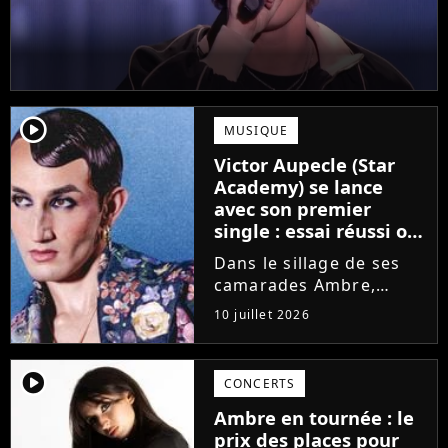
player2
MUSIQUE
Victor Aupecle (Star
Academy) se lance
avec son premier
single : essai réussi ou
manqué ? Voici notre
Dans le sillage de ses
avis !
camarades Ambre,
Bastiaan ou Melissa,
10 juillet 2026
Victor Aupecle lance
son projet musical ce
vendredi 10 juillet avec
player2
CONCERTS
la parution du single Je
Ambre en tournée : le
fais de mon mieux. Le
prix des places pour
demi-finaliste...