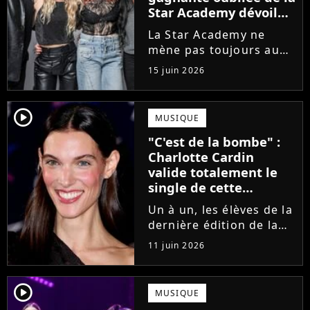
Star Academy dévoile
l'envers du décor du
La Star Academy ne
métier
mène pas toujours au
succès. Après l'échec de
15 juin 2026
son premier album,
Anisha Jo, gagnante de
la Star Academy 2022, a
player2
MUSIQUE
vu beaucoup de portes
"C'est de la bombe" :
se fermer. Sur
Charlotte Cardin
Instagram, elle...
valide totalement le
single de cette
ancienne élève de la
Un à un, les élèves de la
Star Academy
dernière édition de la
Star Academy se font
11 juin 2026
une place dans le nid.
Dans le sillage d'Ambre,
c'est au tour de Lily
player2
MUSIQUE
Campa de présenter