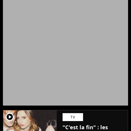
player2
TV
"C'est la fin" : les