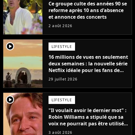
Ce groupe culte des années 90 se
reforme après 10 ans d'absence
et annonce des concerts
2 août 2026
player2
LIFESTYLE
16 millions de vues en seulement
deux semaines : la nouvelle série
Netflix idéale pour les fans de
Yellowstone
29 juillet 2026
player2
LIFESTYLE
"Il voulait avoir le dernier mot" :
Robin Williams a stipulé que sa
voix ne pourrait pas être utilisée
avant 2039, pourtant Disney
3 août 2026