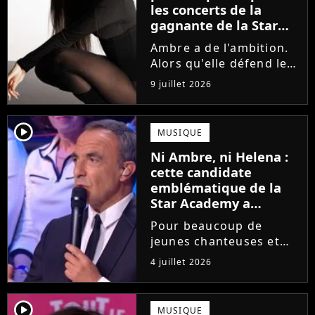
les concerts de la
gagnante de la Star
Academy !
Ambre a de l'ambition.
Alors qu'elle défend le
single J'me demande et
9 juillet 2026
qu'elle prépare son
premier album, la
gagnante de la dernière
player2
MUSIQUE
saison de la Star
Ni Ambre, ni Helena :
Academy annonce les
cette candidate
dates de sa...
emblématique de la
Star Academy a
souffert après
Pour beaucoup de
l'émission, "J'étais
jeunes chanteuses et
traitée de potiche"
chanteurs, la Star
4 juillet 2026
Academy est un rêve.
Mais comme l'a rappelé
une ancienne gagnante,
player2
MUSIQUE