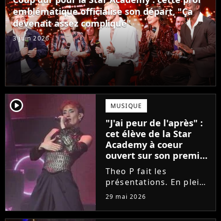
Laura Felpin, Harpo...
emblématique officialise son départ, "Ça
devenait assez compliqué"
3 juin 2026
player2
MUSIQUE
"J'ai peur de l'après" :
cet élève de la Star
Academy à coeur
ouvert sur son premier
single intime
Theo P fait les
présentations. En pleine
tournée, l'élève de la
29 mai 2026
Star Academy dévoile
son tout premier single.