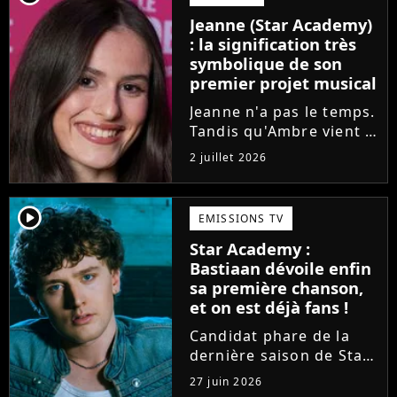
l'émission de TF1 n'est
Jeanne (Star Academy)
pas toujours simple à
: la signification très
vivre.
symbolique de son
premier projet musical
Jeanne n'a pas le temps.
Tandis qu'Ambre vient à
peine de dévoiler son
2 juillet 2026
premier single, l'ex-
candidate de la Star
Academy s'apprête à
player2
EMISSIONS TV
sortir un troisième titre
Star Academy :
(Les règles) et vient...
Bastiaan dévoile enfin
sa première chanson,
et on est déjà fans !
Candidat phare de la
dernière saison de Star
Academy, Bastiaan fait
27 juin 2026
enfin les présentations