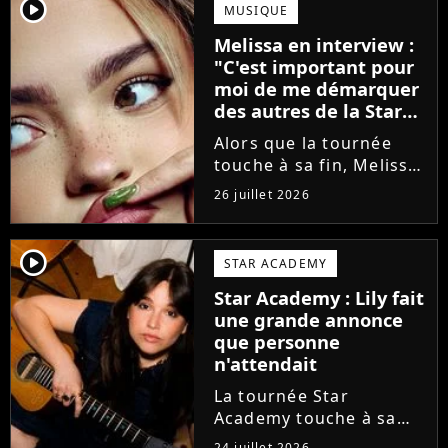
annoncé ne pas vouloir
player2
MUSIQUE
monter sur scène pour
Melissa en interview :
des raisons politiques.
"C'est important pour
Leur...
moi de me démarquer
des autres de la Star
Academy"
Alors que la tournée
touche à sa fin, Melissa
se confie en interview
26 juillet 2026
sur Volum sur la
création de son EP tout
va bien (j'crois), son
player2
STAR ACADEMY
envie de gommer
Star Academy : Lily fait
l'étiquette Star
une grande annonce
Academy, le jeu...
que personne
n'attendait
La tournée Star
Academy touche à sa
fin. Et bonne nouvelle :
24 juillet 2026