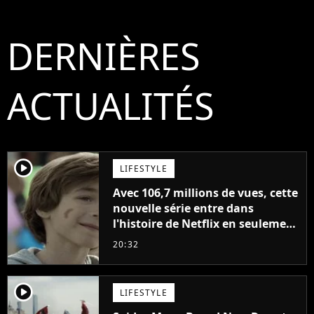
DERNIÈRES
ACTUALITÉS
player2
LIFESTYLE
Avec 106,7 millions de vues, cette
nouvelle série entre dans
l'histoire de Netflix en seulement
48 jours
20:32
player2
LIFESTYLE