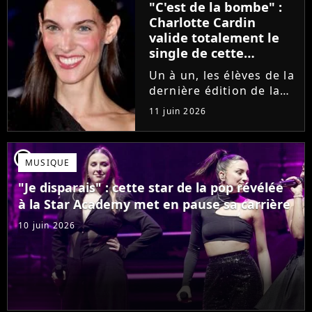
"C'est de la bombe" :
se fermer. Sur
Charlotte Cardin
Instagram, elle...
valide totalement le
single de cette
ancienne élève de la
Un à un, les élèves de la
Star Academy
dernière édition de la
Star Academy se font
11 juin 2026
une place dans le nid.
Dans le sillage d'Ambre,
c'est au tour de Lily
player2
MUSIQUE
Campa de présenter
son univers à travers...
"Je disparais" : cette star de la pop révélée
à la Star Academy met en pause sa carrière
10 juin 2026