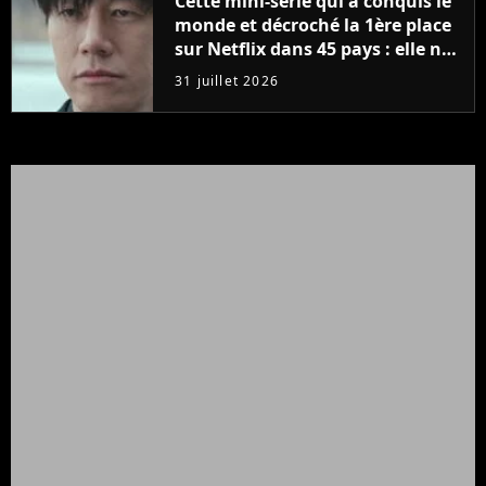
Cette mini-série qui a conquis le
monde et décroché la 1ère place
sur Netflix dans 45 pays : elle ne
compte que 10 épisodes et c'est
31 juillet 2026
un phénomène mondial