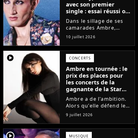
avec son premier
single : essai réussi ou
manqué ? Voici notre
Dans le sillage de ses
avis !
camarades Ambre,
Bastiaan ou Melissa,
10 juillet 2026
Victor Aupecle lance
son projet musical ce
vendredi 10 juillet avec
player2
CONCERTS
la parution du single Je
Ambre en tournée : le
fais de mon mieux. Le
prix des places pour
demi-finaliste...
les concerts de la
gagnante de la Star
Academy !
Ambre a de l'ambition.
Alors qu'elle défend le
single J'me demande et
9 juillet 2026
qu'elle prépare son
premier album, la
gagnante de la dernière
player2
MUSIQUE