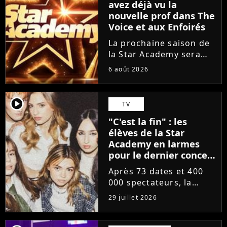
avez déjà vu la
nouvelle prof dans The
Voice et aux Enfoirés
La prochaine saison de
la Star Academy sera
incarnée par une
6 août 2026
nouvelle génération de
professeurs après les
départs annoncés de
player2
TV
Michael Goldman, Lucie
"C'est la fin" : les
Bernardoni et Marlène
élèves de la Star
Schaff. La...
Academy en larmes
pour le dernier concert
de la tournée
Après 73 dates et 400
000 spectateurs, la
tournée de la Star
29 juillet 2026
Academy vient de se
terminer dans les