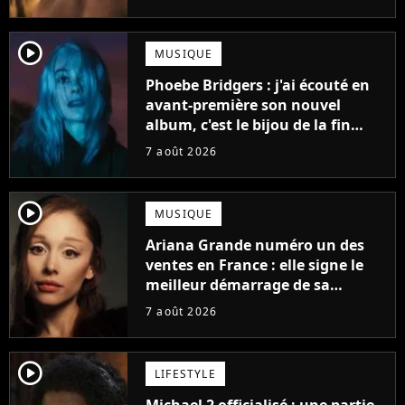
player2
MUSIQUE
Phoebe Bridgers : j'ai écouté en
avant-première son nouvel
album, c'est le bijou de la fin
d'été
7 août 2026
player2
MUSIQUE
Ariana Grande numéro un des
ventes en France : elle signe le
meilleur démarrage de sa
carrière avec son album Petal
7 août 2026
player2
LIFESTYLE
Michael 2 officialisé : une partie