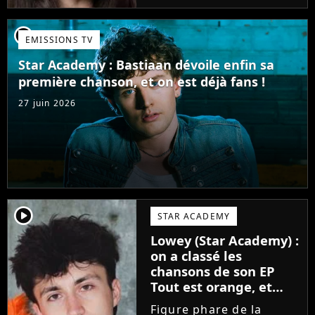
candidate de la Star
Academy s'apprête à
player2
EMISSIONS TV
sortir un troisième titre
(Les règles) et vient...
Star Academy : Bastiaan dévoile enfin sa
première chanson, et on est déjà fans !
27 juin 2026
player2
STAR ACADEMY
Lowey (Star Academy) :
on a classé les
chansons de son EP
Tout est orange, et
voici la meilleure !
Figure phare de la