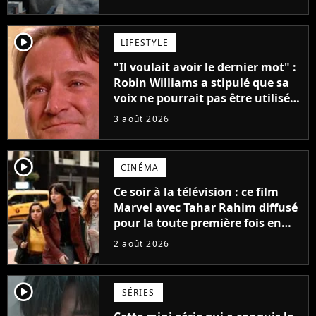
player2
LIFESTYLE
"Il voulait avoir le dernier mot" :
Robin Williams a stipulé que sa
voix ne pourrait pas être utilisée
avant 2039, pourtant Disney
3 août 2026
possède des enregistrements
inédits
player2
CINÉMA
Ce soir à la télévision : ce film
Marvel avec Tahar Rahim diffusé
pour la toute première fois en
France
2 août 2026
player2
SÉRIES