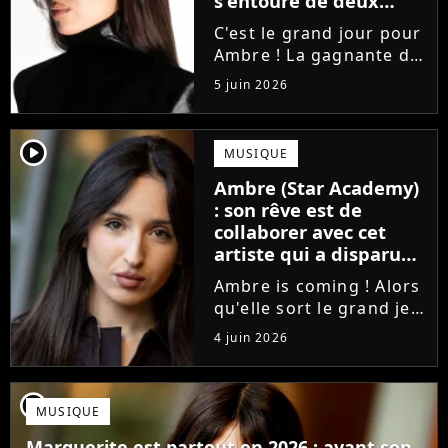
s'entoure de deux
proches de Slimane
C'est le grand jour pour
Ambre ! La gagnante de
la Star Academy fait ses
5 juin 2026
premiers pas dans
l'industrie en publiant
J'me demande, un
player2
MUSIQUE
premier single que la
Ambre (Star Academy)
chanteuse a
: son rêve est de
confectionné avec...
collaborer avec cet
artiste qui a disparu
des radars, "c'est un
Ambre is coming ! Alors
génie"
qu'elle sort le grand jeu
cette semaine en
4 juin 2026
publiant son premier
single J'me demande, la
gagnante de la Star
player2
MUSIQUE
Academy affiche
clairement ses
Marguerite est partout en 2026 : avant son