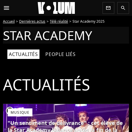
menu
newsletter
search
Accueil
Dernières actus
Télé réalité
Star Academy 2025
STAR ACADEMY
ACTUALITÉS
PEOPLE LIÉS
ACTUALITÉS
player2
MUSIQUE
"Un sentiment de délivrance" : cet élève de
la Star Academy balance après la fin de la