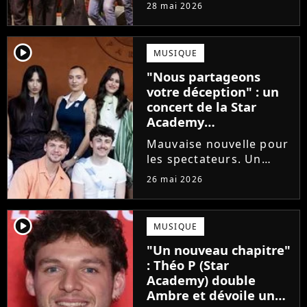
prochains Pierre
28 mai 2026
Garnier, Marine ou
Ambre, une professeure
emblématique de la Star
player2
MUSIQUE
Academy se positionne
"Nous partageons
pour enseigner le chant
votre déception" : un
aux...
concert de la Star
Academy
définitivement annulé
Mauvaise nouvelle pour
les spectateurs. Un
concert de la Star
26 mai 2026
Academy, annulé à la
dernière minute pour
des raisons de santé, ne
player2
MUSIQUE
sera finalement pas
"Un nouveau chapitre"
reprogrammé.
: Théo P (Star
Academy) double
Ambre et dévoile un