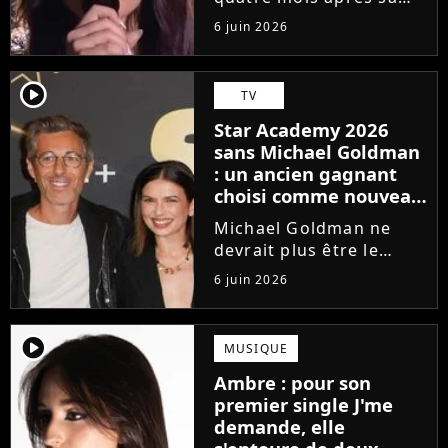
victoire à la Star
6 juin 2026
Academy, Ambre a
dévoilé J'me demande,
son premier single. Une
player2
TV
chanson arrivée
Star Academy 2026
tardivement vis-à-vis
sans Michael Goldman
des carrières...
: un ancien gagnant
choisi comme nouveau
directeur ?
Michael Goldman ne
devrait plus être le
directeur de la Star
6 juin 2026
Academy lors de la
saison 2026. Et pour lui
succéder, c'est un
player2
MUSIQUE
ancien gagnant de
Ambre : pour son
l'émission de TF1 qui
premier single J'me
sera aujourd'hui...
demande, elle