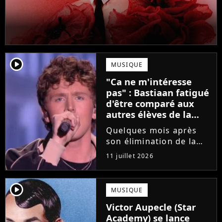
player2
MUSIQUE
"Ca ne m'intéresse
pas" : Bastiaan fatigué
d'être comparé aux
autres élèves de la
Star Academy
Quelques mois après
son élimination de la
Star Academy, Bastiaan
11 juillet 2026
tente de lancer sa
carrière dans la
musique. Et pour ça, le
player2
MUSIQUE
chanteur a récemment
Victor Aupecle (Star
dévoilé "Château", son
Academy) se lance
premier single....