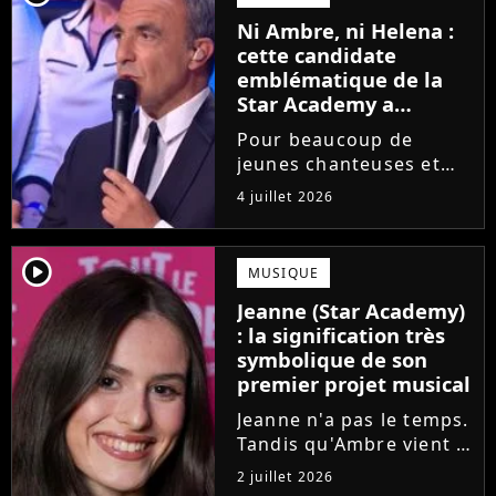
saison de la Star
Ni Ambre, ni Helena :
Academy annonce les
cette candidate
dates de sa...
emblématique de la
Star Academy a
souffert après
Pour beaucoup de
l'émission, "J'étais
jeunes chanteuses et
traitée de potiche"
chanteurs, la Star
4 juillet 2026
Academy est un rêve.
Mais comme l'a rappelé
une ancienne gagnante,
player2
MUSIQUE
l'émission de TF1 n'est
Jeanne (Star Academy)
pas toujours simple à
: la signification très
vivre.
symbolique de son
premier projet musical
Jeanne n'a pas le temps.
Tandis qu'Ambre vient à
peine de dévoiler son
2 juillet 2026
premier single, l'ex-