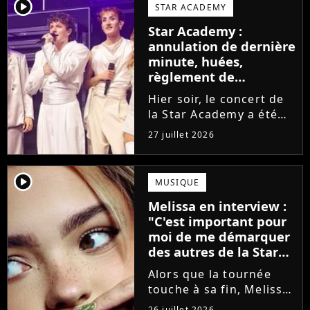
larmes. Sur les réseaux
player2
STAR ACADEMY
sociaux, les élèves
Star Academy :
adressent un dernier
annulation de dernière
message au public...
minute, huées,
règlement de
comptes... Que s'est-il
Hier soir, le concert de
passé au concert de
la Star Academy a été
Bayonne hier soir ?
mouvementé. Quelques
27 juillet 2026
minutes avant le show,
trois élèves ont
annoncé ne pas vouloir
player2
MUSIQUE
monter sur scène pour
Melissa en interview :
des raisons politiques.
"C'est important pour
Leur...
moi de me démarquer
des autres de la Star
Academy"
Alors que la tournée
touche à sa fin, Melissa
se confie en interview
26 juillet 2026