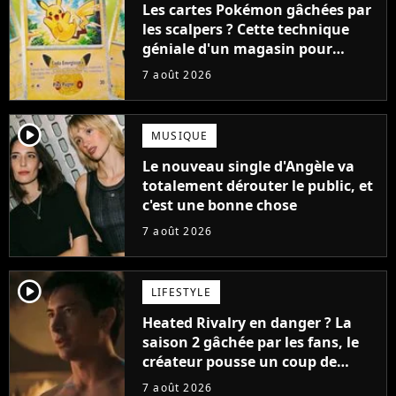
Les cartes Pokémon gâchées par
les scalpers ? Cette technique
géniale d'un magasin pour
ruiner les revendeurs
7 août 2026
player2
MUSIQUE
Le nouveau single d'Angèle va
totalement dérouter le public, et
c'est une bonne chose
7 août 2026
player2
LIFESTYLE
Heated Rivalry en danger ? La
saison 2 gâchée par les fans, le
créateur pousse un coup de
gueule
7 août 2026