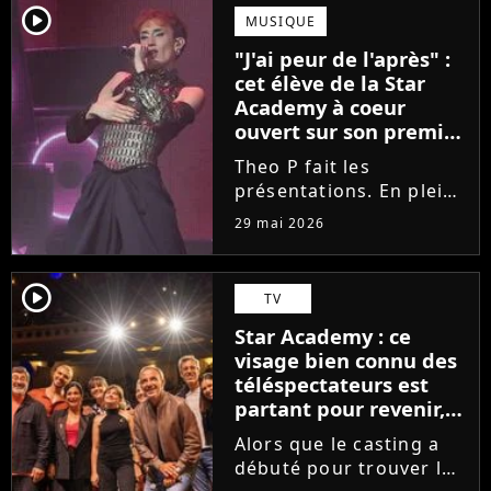
scénique de l'émission,
player2
MUSIQUE
Marlène Schaff ne
"J'ai peur de l'après" :
rempilera pas à la table
cet élève de la Star
des professeurs...
Academy à coeur
ouvert sur son premier
single intime
Theo P fait les
présentations. En pleine
tournée, l'élève de la
29 mai 2026
Star Academy dévoile
son tout premier single.
Avec Garçon solide, le
player2
TV
chanteur livre une
Star Academy : ce
facette plus fragile de
visage bien connu des
sa personnalité....
téléspectateurs est
partant pour revenir,
sauf que la place est
Alors que le casting a
déjà prise
débuté pour trouver les