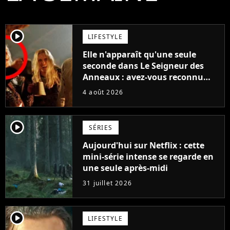
player2
LIFESTYLE
Elle n'apparaît qu'une seule
seconde dans Le Seigneur des
Anneaux : avez-vous reconnu
cette légende du cinéma dans la
4 août 2026
saga ?
player2
SÉRIES
Aujourd'hui sur Netflix : cette
mini-série intense se regarde en
une seule après-midi
31 juillet 2026
player2
LIFESTYLE