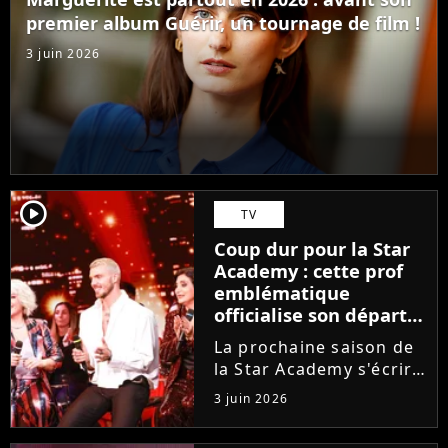
ambitions. Son rêve...
premier album Guérir, un tournage de film !
3 juin 2026
player2
TV
Coup dur pour la Star
Academy : cette prof
emblématique
officialise son départ,
"Ça devenait assez
La prochaine saison de
compliqué"
la Star Academy s'écrira
avec une nouvelle
3 juin 2026
recrue dans ses rangs.
Coach d'expression