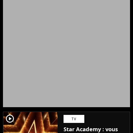
player2
TV
Star Academy : vous