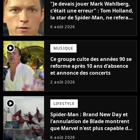
"Je devais jouer Mark Wahlberg,
c'était une erreur" : Tom Holland,
la star de Spider-Man, ne referait
pas ce blockbuster
6 août 2026
player2
MUSIQUE
Ce groupe culte des années 90 se
reforme après 10 ans d'absence
et annonce des concerts
2 août 2026
player2
LIFESTYLE
Spider-Man : Brand New Day et
l'annulation de Blade montrent
que Marvel n'est plus capable de
faire quoi que ce soit de simple
6 août 2026