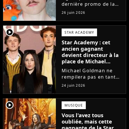
dernière promo de la
Star Academy, Léo se
26 juin 2026
lance enfin. Sous le nom
de scène Lowey, l'artiste
de 25 ans dévoile un
player2
STAR ACADEMY
premier EP énergique et
Star Academy : cet
très prometteur
ancien gagnant
nommé...
devient directeur à la
place de Michael
Goldman ? Il donne
Michael Goldman ne
enfin sa réponse
rempilera pas en tant
que directeur de la
24 juin 2026
prochaine saison de la
Star Academy. Mais qui
prendra sa place ? Alors
player2
MUSIQUE
que son nom circule,
Vous l'avez tous
cet ancien gagnant de
oubliée, mais cette
l'émission...
gagnante de la Star