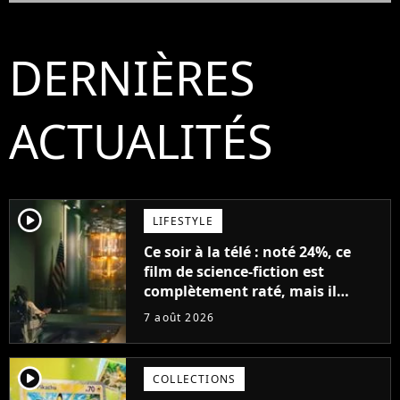
DERNIÈRES
ACTUALITÉS
player2
LIFESTYLE
Ce soir à la télé : noté 24%, ce
film de science-fiction est
complètement raté, mais il
aurait pu être encore pire à
7 août 2026
cause de son acteur
player2
COLLECTIONS