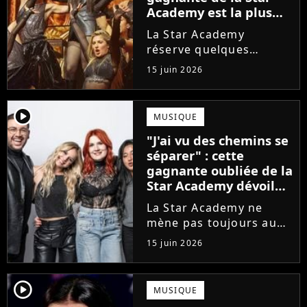
Academy est la plus
écoutée de l'histoire
La Star Academy
de l'émission !
réserve quelques
surprises. Cette
15 juin 2026
gagnante totalement
oubliée de l'émission
est aujourd'hui plus
player2
MUSIQUE
écoutée en streaming
"J'ai vu des chemins se
que Jenifer et Nolwenn
séparer" : cette
Leroy !
gagnante oubliée de la
Star Academy dévoile
l'envers du décor du
La Star Academy ne
métier
mène pas toujours au
succès. Après l'échec de
15 juin 2026
son premier album,
Anisha Jo, gagnante de
la Star Academy 2022, a
player2
MUSIQUE
vu beaucoup de portes