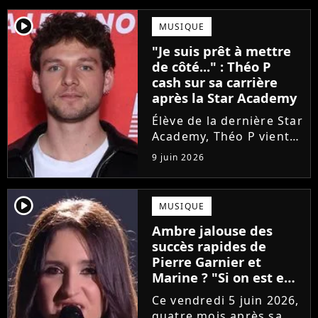
player2
MUSIQUE
"Je suis prêt à mettre
de côté..." : Théo P
cash sur sa carrière
après la Star Academy
Élève de la dernière Star
Academy, Théo P vient
de sortir son premier
9 juin 2026
single Garçon solide. En
interview, l'ancien
candidat se livre à
player2
MUSIQUE
coeur ouvert sur
Ambre jalouse des
l'avenir incertain dans
succès rapides de
le milieu...
Pierre Garnier et
Marine ? "Si on est en
compétition..."
Ce vendredi 5 juin 2026,
quatre mois après sa